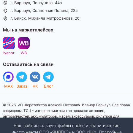
г. Барнаул, Ползунова, 44а
г. Барнаул, Солнечная Поляна, 22а
г. Бийск, Михаила Митрофанова, 2б
Мы на маркетплейсах
Ivanor
WB
Оставайтесь на связи
MAX
Заказ
VK
Блог
© 2026. ИП Шерстобитов Алексей Петрович. Иванор Барнаул. Все права
защищены. ТСЦ - интернет-магазин по продаже автошин,
автозапчастей, аккумуляторов, масел, аксессуаров, фильтров для
автомобилей. Данный интернет-сайт носит исключительно
Наш сайт использует файлы cookie и аналитические
информационный характер. Представленная информация о товарах, их
инструменты ООО «ЯНДЕКС» и ООО «ВК». Подробные
стоимости, характеристик, фото, наличия на складе ни при каких