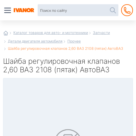
Автотовары
в
интернет-
магазине
Иванор
Каталог товаров для авто- и мототехники
Запчасти
Детали двигателя автомобиля
Прочее
Шайба регулировочная клапанов 2,60 ВАЗ 2108 (пятак) АвтоВАЗ
Шайба регулировочная клапанов
2,60 ВАЗ 2108 (пятак) АвтоВАЗ