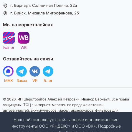
г. Барнаул, Солнечная Поляна, 22а
г. Бийск, Михаила Митрофанова, 2б
Мы на маркетплейсах
Ivanor
WB
Оставайтесь на связи
MAX
Заказ
VK
Блог
© 2026. ИП Шерстобитов Алексей Петрович. Иванор Барнаул. Все права
защищены. ТСЦ - интернет-магазин по продаже автошин,
автозапчастей, аккумуляторов, масел, аксессуаров, фильтров для
автомобилей. Данный интернет-сайт носит исключительно
Наш сайт использует файлы cookie и аналитические
информационный характер. Представленная информация о товарах, их
инструменты ООО «ЯНДЕКС» и ООО «ВК». Подробные
стоимости, характеристик, фото, наличия на складе ни при каких