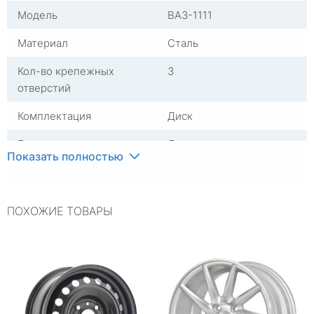
Модель
ВАЗ-1111
Материал
Сталь
Кол-во крепежных
3
отверстий
Комплектация
Диск
Группа
Диски стальные
Показать полностью
Посадочный диаметр
R12
Сверловка
3*98
ПОХОЖИЕ ТОВАРЫ
Вылет
40
ЦО
58,6
Ширина (диски)
4
Применяемость
Lada