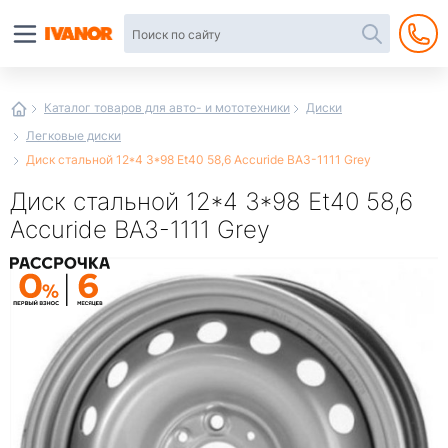
Автотовары
в
интернет-
магазине
Иванор
Каталог товаров для авто- и мототехники
Диски
Легковые диски
Диск стальной 12*4 3*98 Et40 58,6 Accuride ВАЗ-1111 Grey
Диск стальной 12*4 3*98 Et40 58,6
Accuride ВАЗ-1111 Grey