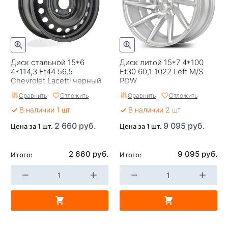
Тип диска
Стальные
Гарантия
1 год
Цвет
Серый
Диск стальной 15*6
Диск литой 15*7 4*100
4*114,3 Et44 56,5
Et30 60,1 1022 Left M/S
Категория
Легковые
Chevrolet Lacetti черный
PDW
Тольятти
Сравнить
Отложить
Сравнить
Отложить
Страна изготовителя
Китай
В наличии 1 шт
В наличии 2 шт
Replica
0
2 660 руб.
9 095 руб.
Цена за 1 шт.
Цена за 1 шт.
Завод изготовитель
Accuride
2 660 руб.
9 095 руб.
Итого:
Итого: