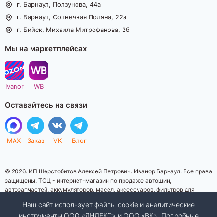
г. Барнаул, Ползунова, 44а
г. Барнаул, Солнечная Поляна, 22а
г. Бийск, Михаила Митрофанова, 2б
Мы на маркетплейсах
Ivanor
WB
Оставайтесь на связи
MAX
Заказ
VK
Блог
© 2026. ИП Шерстобитов Алексей Петрович. Иванор Барнаул. Все права
защищены. ТСЦ - интернет-магазин по продаже автошин,
автозапчастей, аккумуляторов, масел, аксессуаров, фильтров для
автомобилей. Данный интернет-сайт носит исключительно
Наш сайт использует файлы cookie и аналитические
информационный характер. Представленная информация о товарах, их
инструменты ООО «ЯНДЕКС» и ООО «ВК». Подробные
стоимости, характеристик, фото, наличия на складе ни при каких