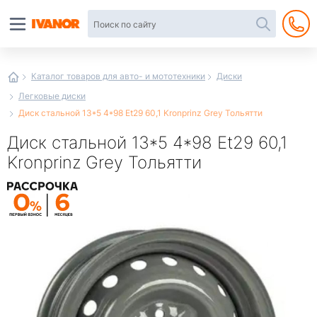
Автотовары
в
интернет-
магазине
Иванор
Каталог товаров для авто- и мототехники
Диски
Легковые диски
Диск стальной 13*5 4*98 Et29 60,1 Kronprinz Grey Тольятти
Диск стальной 13*5 4*98 Et29 60,1
Kronprinz Grey Тольятти