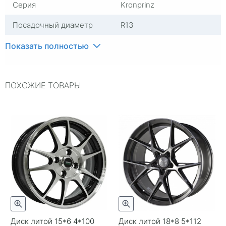
Серия
Kronprinz
Посадочный диаметр
R13
Сверловка
4*98
Показать полностью
Вылет
29
ПОХОЖИЕ ТОВАРЫ
ЦО
60,1
Ширина (диски)
5
Применяемость
Lada
Тип диска
Стальные
Гарантия
1 год
Цвет
Серый
Категория
Легковые
Диск литой 15*6 4*100
Диск литой 18*8 5*112