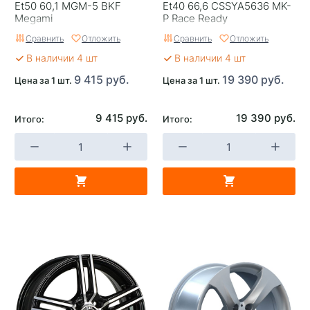
Страна изготовителя
Россия
Et50 60,1 MGM-5 BKF
Et40 66,6 CSSYA5636 MK-
Megami
P Race Ready
Replica
0
Сравнить
Отложить
Сравнить
Отложить
Завод изготовитель
ТЗСК
В наличии 4 шт
В наличии 4 шт
9 415 руб.
19 390 руб.
Цена за 1 шт.
Цена за 1 шт.
9 415 руб.
19 390 руб.
Итого:
Итого: