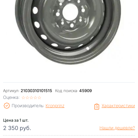
Артикул:
21030310101515
Код поиска:
45909
Оценка:
☆
★
☆
★
☆
★
☆
★
☆
★
Производитель:
Kronprinz
Характеристики
Цена за 1 шт.
2 350 руб.
Нашли дешевле?