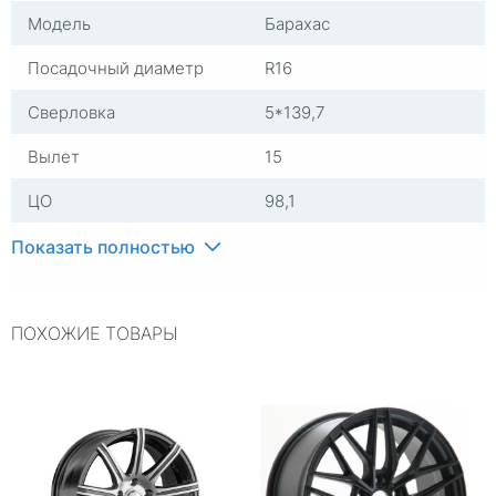
Модель
Барахас
Посадочный диаметр
R16
Сверловка
5*139,7
Вылет
15
ЦО
98,1
Ширина (диски)
7
Показать полностью
Тип диска
Литые
ПОХОЖИЕ ТОВАРЫ
Гарантия
1 год
Цвет
Серый
Категория
Легковые
Страна изготовителя
Россия