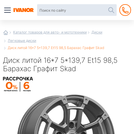
Автотовары
в
интернет-
магазине
Иванор
Каталог товаров для авто- и мототехники
Диски
Легковые диски
Диск литой 16*7 5*139,7 Et15 98,5 Барахас Графит Skad
Диск литой 16*7 5*139,7 Et15 98,5
Барахас Графит Skad