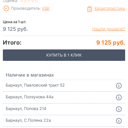
Оценка:
☆
★
☆
★
☆
★
☆
★
☆
★
Производитель:
K&K
Характеристики
Цена за 1 шт.
9 125 руб.
Нашли дешевле?
Итого:
9 125 руб.
КУПИТЬ В 1 КЛИК
Наличие в магазинах
Барнаул, Павловский тракт 52
Барнаул, Ползунова 44а
Барнаул, Попова 214
Барнаул, С.Поляна 22а