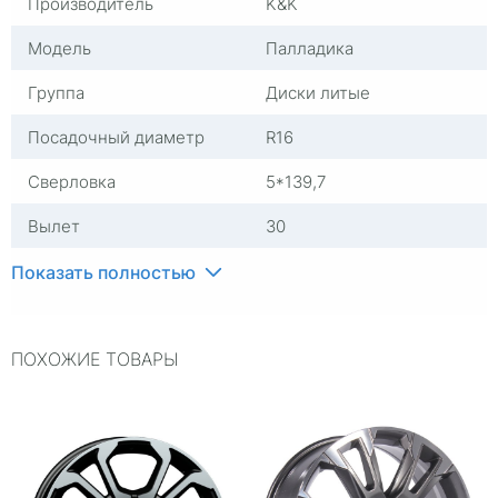
Производитель
K&K
Модель
Палладика
Группа
Диски литые
Посадочный диаметр
R16
Сверловка
5*139,7
Вылет
30
ЦО
98,1
Показать полностью
Ширина (диски)
7
ПОХОЖИЕ ТОВАРЫ
Применяемость
Универсальные
Тип диска
Литые
Гарантия
1 год
Цвет
Черный с полировкой