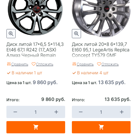
Категория
Легковые
Страна изготовителя
Россия
Replica
0
Диск литой 17*6,5 5*114,3
Диск литой 20*8 6*139,7
Завод изготовитель
K&K
Et46 67,1 R242 (17_ASX)
Et60 95,1 LegeArtis Replica
Алмаз Черный Remain
Concept TY579 GMF
Сравнить
Отложить
Сравнить
Отложить
В наличии 1 шт
В наличии 4 шт
9 860 руб.
13 635 руб.
Цена за 1 шт.
Цена за 1 шт.
9 860 руб.
13 635 руб.
Итого:
Итого: