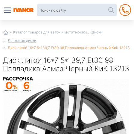
Автотовары
в
интернет-
магазине
Иванор
Каталог товаров для авто- и мототехники
Диски
Легковые диски
Диск литой 16*7 5*139,7 Et30 98 Палладика Алмаз Черный КиК 13213
Диск литой 16*7 5*139,7 Et30 98
Палладика Алмаз Черный КиК 13213