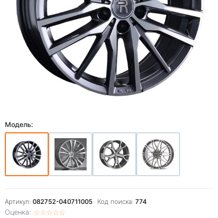
Модель:
Артикул:
082752-040711005
Код поиска:
774
Оценка:
☆
★
☆
★
☆
★
☆
★
☆
★