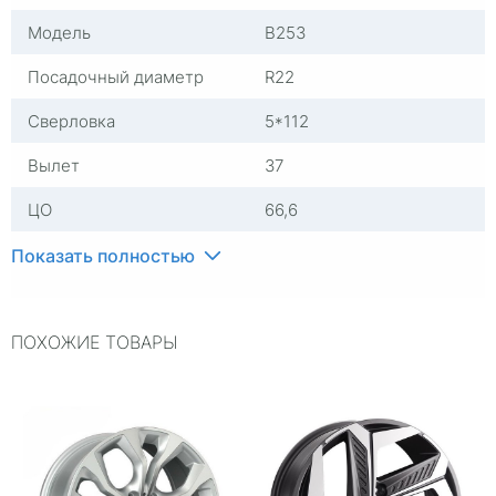
Модель
B253
Посадочный диаметр
R22
Сверловка
5*112
Вылет
37
ЦО
66,6
Ширина (диски)
9,5
Показать полностью
Применяемость
BMW
ПОХОЖИЕ ТОВАРЫ
Тип диска
Литые
Цвет
Серый с полировкой
Категория
Легковые
Replica
0