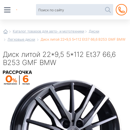
Автотовары
в
интернет-
магазине
Иванор
Каталог товаров для авто- и мототехники
Диски
Легковые диски
Диск литой 22*9,5 5*112 Et37 66,6 B253 GMF BMW
Диск литой 22*9,5 5*112 Et37 66,6
B253 GMF BMW