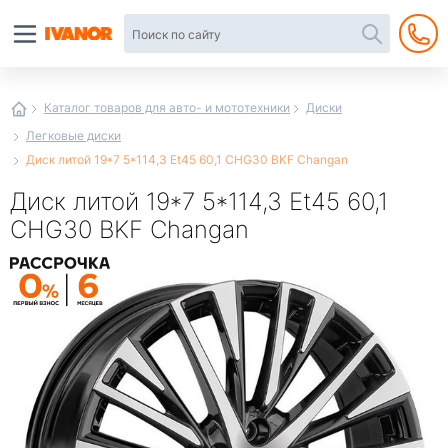
Автотовары
в
интернет-
магазине
Иванор
Каталог товаров для авто- и мототехники
Диски
Легковые диски
Диск литой 19*7 5*114,3 Et45 60,1 CHG30 BKF Changan
Диск литой 19*7 5*114,3 Et45 60,1
CHG30 BKF Changan