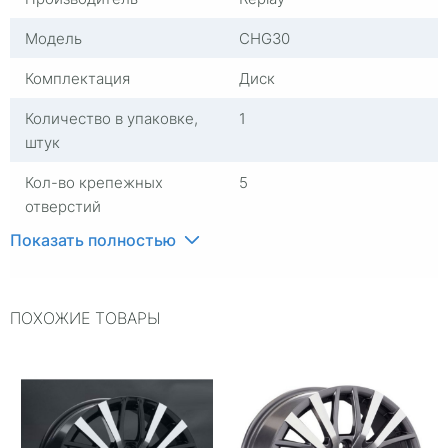
Модель
CHG30
Комплектация
Диск
Количество в упаковке,
1
штук
Кол-во крепежных
5
отверстий
Показать полностью
Группа
Диски литые
Материал
Алюминий
ПОХОЖИЕ ТОВАРЫ
Диаметр расположения
114,3
отверстий
Посадочный диаметр
R19
Сверловка
5*114,3