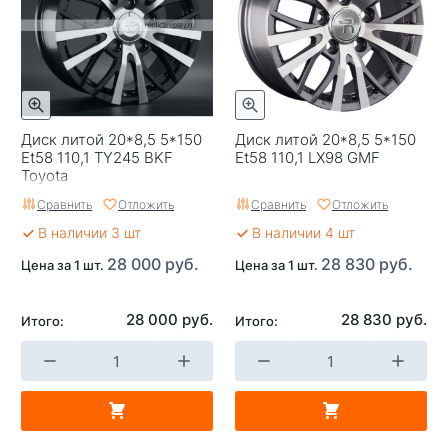
Вылет
45
ЦО
60,1
Ширина (диски)
7
Диск литой 20*8,5 5*150
Диск литой 20*8,5 5*150
Применяемость
Changan
Et58 110,1 TY245 BKF
Et58 110,1 LX98 GMF
Toyota
Тип диска
Литые
Сравнить
Отложить
Сравнить
Отложить
Гарантия
1 год
В наличии 3 шт
В наличии 4 шт
Цвет
Черный с полировкой
28 000 руб.
28 830 руб.
Цена за 1 шт.
Цена за 1 шт.
Категория
Легковые
28 000 руб.
28 830 руб.
Итого:
Итого:
Страна изготовителя
Китай
Replica
0
Завод изготовитель
Replay