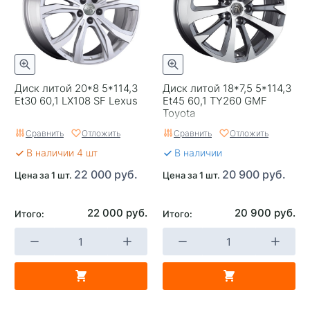
Гарантия
1 год
Цвет
Черный с полировкой
Категория
Легковые
Диск литой 20*8 5*114,3
Диск литой 18*7,5 5*114,3
Страна изготовителя
Россия
Et30 60,1 LX108 SF Lexus
Et45 60,1 TY260 GMF
Toyota
Replica
0
Сравнить
Отложить
Сравнить
Отложить
Завод изготовитель
Skad
В наличии 4 шт
В наличии
22 000 руб.
20 900 руб.
Цена за 1 шт.
Цена за 1 шт.
22 000 руб.
20 900 руб.
Итого:
Итого: