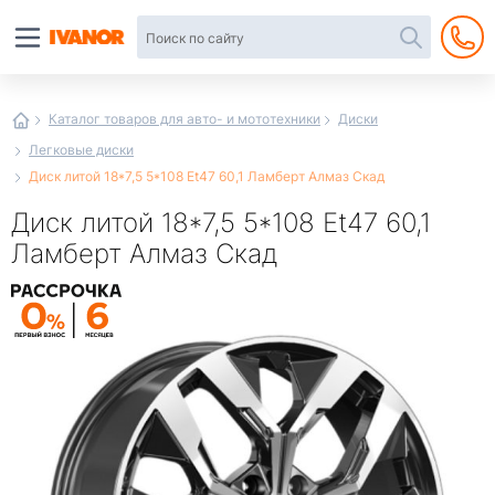
Автотовары
в
интернет-
магазине
Иванор
Каталог товаров для авто- и мототехники
Диски
Легковые диски
Диск литой 18*7,5 5*108 Et47 60,1 Ламберт Алмаз Скад
Диск литой 18*7,5 5*108 Et47 60,1
Ламберт Алмаз Скад