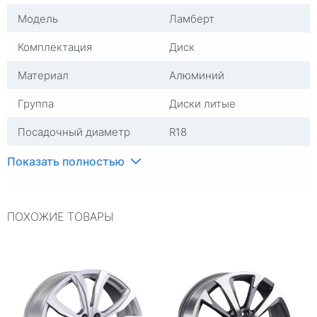
Модель
Ламберт
Комплектация
Диск
Материал
Алюминий
Группа
Диски литые
Посадочный диаметр
R18
Сверловка
5*108
Показать полностью
Вылет
47
ПОХОЖИЕ ТОВАРЫ
ЦО
60,1
Ширина (диски)
7,5
Применяемость
Универсальные
Тип диска
Литые