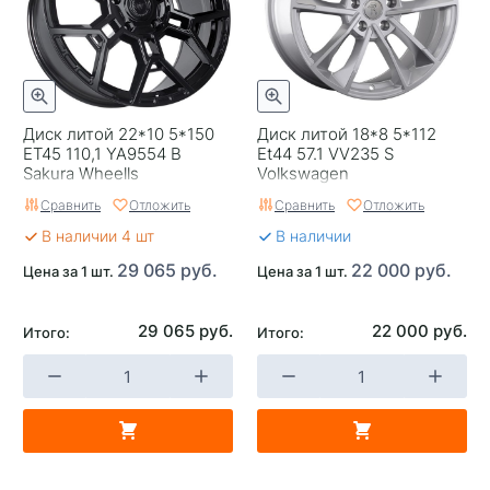
Гарантия
1 год
Цвет
Серебристый
Категория
Легковые
Диск литой 22*10 5*150
Диск литой 18*8 5*112
Страна изготовителя
Россия
ET45 110,1 YA9554 B
Et44 57.1 VV235 S
Sakura Wheells
Volkswagen
Replica
0
Сравнить
Отложить
Сравнить
Отложить
Завод изготовитель
Skad
В наличии 4 шт
В наличии
29 065 руб.
22 000 руб.
Цена за 1 шт.
Цена за 1 шт.
29 065 руб.
22 000 руб.
Итого:
Итого: