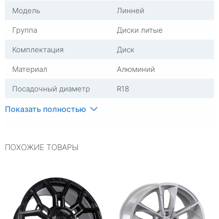
Модель
Линней
Группа
Диски литые
Комплектация
Диск
Материал
Алюминий
Посадочный диаметр
R18
Сверловка
5*108
Показать полностью
Вылет
47
ПОХОЖИЕ ТОВАРЫ
ЦО
60,1
Ширина (диски)
7,5
Применяемость
Универсальные
Тип диска
Литые