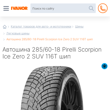
Автотовары
в
интернет-
магазине
Иванор
Каталог товаров для авто- и мототехники
Шины
Легковые шины
Автошина 285/60-18 Pirelli Scorpion Ice Zero 2 SUV 116T шип
Автошина 285/60-18 Pirelli Scorpion
Ice Zero 2 SUV 116T шип