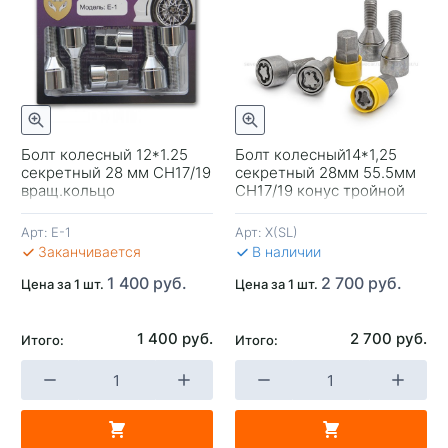
отр
Быстрый просмотр
Болт колесный 12*1.25
Болт колесный14*1,25
секретный 28 мм CH17/19
секретный 28мм 55.5мм
-
вращ.кольцо
CH17/19 конус тройной
никель-хром
вращ.кольцо
Арт:
E-1
Арт:
X(SL)
В 
Заканчивается
В наличии
1 400 руб.
2 700 руб.
Цена за 1 шт.
Цена за 1 шт.
1 400 руб.
2 700 руб.
Итого:
Итого:
+
-
+
В КОРЗИНУ
В КОРЗИНУ