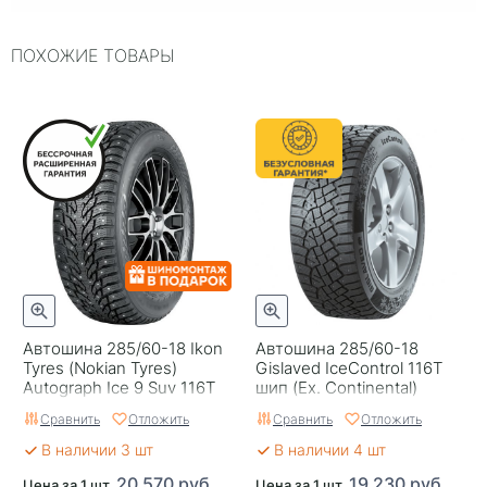
Индекс нагрузки
116
ПОХОЖИЕ ТОВАРЫ
Типоразмер
285/60-18
Тип протектора
Дорожный
Тип шины
Легковые
RunFlat
Нет
Комплектация
Шина
Шип
Шипованная
Гарантия
1 год
Автошина 285/60-18 Ikon
Автошина 285/60-18
Страна изготовителя
Россия
Tyres (Nokian Tyres)
Gislaved IceControl 116T
Autograph Ice 9 Suv 116T
шип (Ex. Continental)
Шип
Сравнить
Отложить
Сравнить
Отложить
В наличии 3 шт
В наличии 4 шт
20 570 руб.
19 230 руб.
Цена за 1 шт.
Цена за 1 шт.