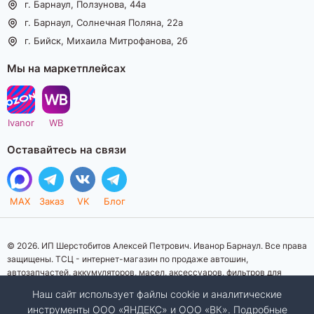
г. Барнаул, Ползунова, 44а
г. Барнаул, Солнечная Поляна, 22а
г. Бийск, Михаила Митрофанова, 2б
Мы на маркетплейсах
Ivanor
WB
Оставайтесь на связи
MAX
Заказ
VK
Блог
© 2026. ИП Шерстобитов Алексей Петрович. Иванор Барнаул. Все права
защищены. ТСЦ - интернет-магазин по продаже автошин,
автозапчастей, аккумуляторов, масел, аксессуаров, фильтров для
автомобилей. Данный интернет-сайт носит исключительно
Наш сайт использует файлы cookie и аналитические
информационный характер. Представленная информация о товарах, их
инструменты ООО «ЯНДЕКС» и ООО «ВК». Подробные
стоимости, характеристик, фото, наличия на складе ни при каких