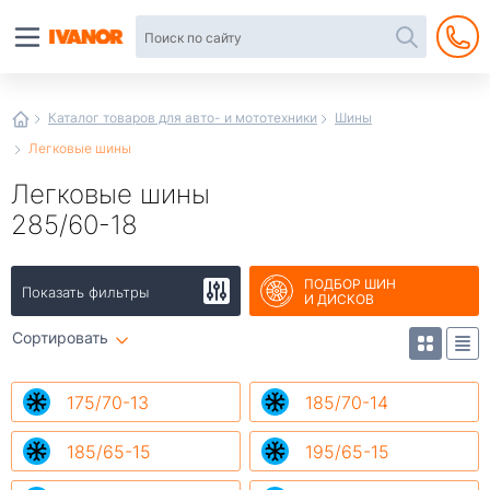
Автотовары
в
интернет-
магазине
Иванор
Каталог товаров для авто- и мототехники
Шины
Легковые шины
Легковые шины
285/60-18
ПОДБОР ШИН
Показать фильтры
И ДИСКОВ
Сортировать
175/70-13
185/70-14
185/65-15
195/65-15