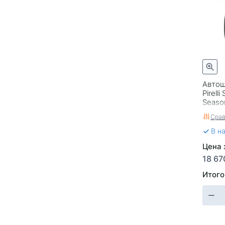
Автош
Pirelli
Seaso
Срав
В н
Цена з
18 67
Итого