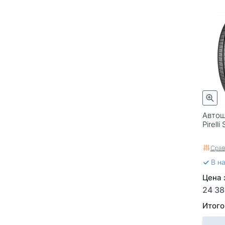
Автош
Pirell
Срав
В н
Цена 
24 38
Итого