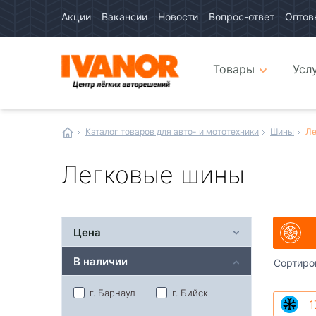
Акции
Вакансии
Новости
Вопрос-ответ
Оптов
Авто
каталог
Авто
интернет
Товары
Усл
магазин
Иванор
Каталог товаров для авто- и мототехники
Шины
Ле
Легковые шины
Цена
В наличии
Сортиро
г. Барнаул
г. Бийск
1