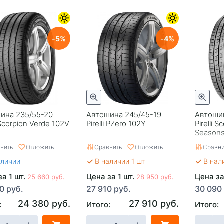
5
4
ина 235/55-20
Автошина 245/45-19
Автоши
i Scorpion Verde 102V
Pirelli PZero 102Y
Pirelli S
Seasons
нить
Отложить
Сравнить
Отложить
Сравни
аличии
В наличии 1 шт
В нал
за 1 шт.
Цена за 1 шт.
Цена за
25 660 руб.
28 950 руб.
0 руб.
27 910 руб.
30 090
24 380 руб.
27 910 руб.
:
Итого:
Итого: