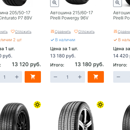
ина 205/50-17
Автошина 215/60-17
Автоши
i Cinturato P7 89V
Pirelli Powergy 96V
Pirelli 
нить
Отложить
Сравнить
Отложить
Сравни
аличии 2 шт
В наличии
В нал
а 1 шт.
Цена за 1 шт.
Цена за
0 руб.
13 180 руб.
14 420 
13 120 руб.
13 180 руб.
:
Итого:
Итого: