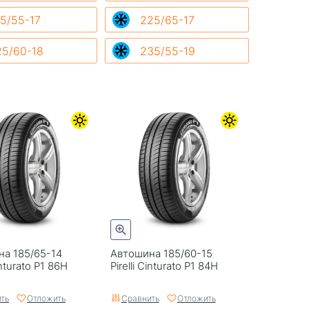
5/55-17
225/65-17
25/60-18
235/55-19
а 185/65-14
Автошина 185/60-15
Cinturato P1 86H
Pirelli Cinturato P1 84H
ть
Отложить
Сравнить
Отложить