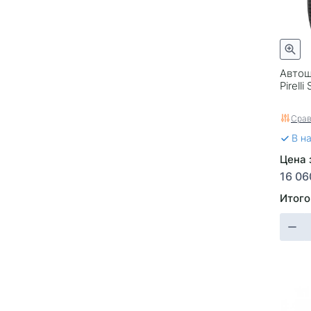
Автош
Pirell
Срав
В н
Цена з
16 06
Итого