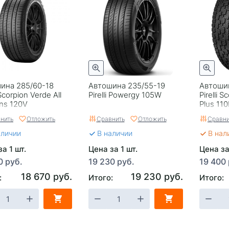
ина 285/60-18
Автошина 235/55-19
Автоши
 Scorpion Verde All
Pirelli Powergy 105W
Pirelli S
ns 120V
Plus 11
нить
Отложить
Сравнить
Отложить
Сравни
аличии
В наличии
В нал
а 1 шт.
Цена за 1 шт.
Цена за
0 руб.
19 230 руб.
19 400 
18 670 руб.
19 230 руб.
:
Итого:
Итого: