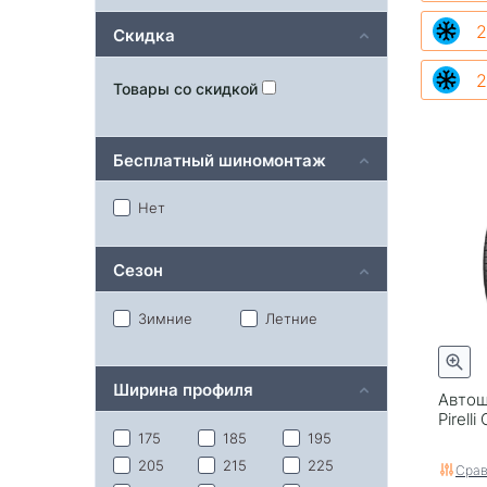
2
Скидка
2
Товары со скидкой
Бесплатный шиномонтаж
Нет
Сезон
Зимние
Летние
Ширина профиля
Автош
Pirelli
175
185
195
205
215
225
Срав