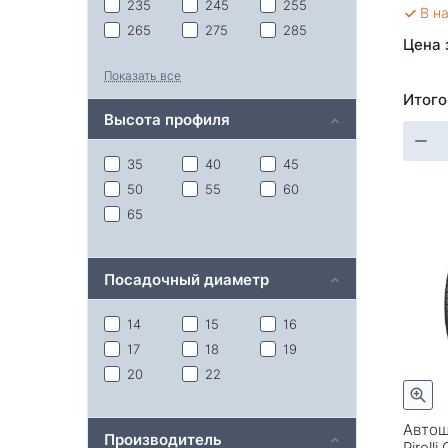
235
245
255
В н
265
275
285
Цена 
305
Показать все
Итого
Высота профиля
35
40
45
50
55
60
65
Посадочный диаметр
14
15
16
17
18
19
20
22
Автош
Производитель
Pirelli