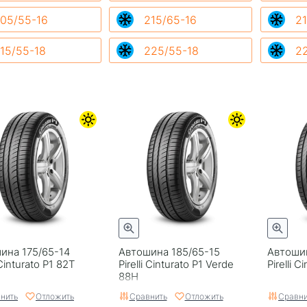
05/55-16
215/65-16
21
15/55-18
225/55-18
2
ина 175/65-14
Автошина 185/65-15
Автошин
 Cinturato P1 82T
Pirelli Cinturato P1 Verde
Pirelli 
88H
нить
Отложить
Сравнить
Отложить
Сравни