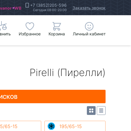
+7 (3852)205-596
Заказать звонок
Ivanor
WB
Сегодня 08:00-20:00
внить
Избранное
Корзина
Личный кабинет
Pirelli (Пирелли)
ИСКОВ
5/65-15
195/65-15