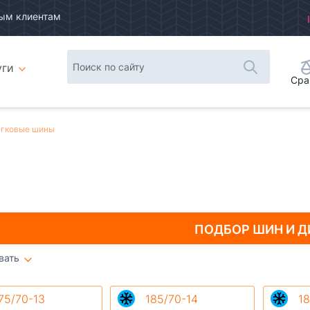
ым клиентам
уги
Сра
гковые шины
ПОДБОР ШИН
И Д
вать
Плитка
Список
75/70-13
185/70-14
18