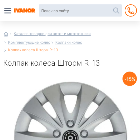
Автотовары
в
интернет-
магазине
Иванор
Каталог товаров для авто- и мототехники
Комплектующие колёс
Колпаки колес
Колпак колеса Шторм R-13
Колпак колеса Шторм R-13
15