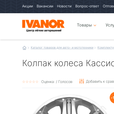
Акции
Вакансии
Новости
Вопрос-ответ
Оптов
Авто
каталог
Авто
интернет
Товары
Усл
магазин
Иванор
Каталог товаров для авто- и мототехники
Комплекту
Колпак колеса Кассио
Добавить к сра
☆
★
☆
★
☆
★
☆
★
☆
★
Оценка:
/ Голосов: