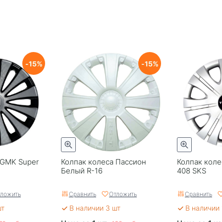
15
15
 GMK Super
Колпак колеса Пассион
Колпак коле
Белый R-16
408 SKS
ложить
Сравнить
Отложить
Сравнить
шт
В наличии 3 шт
В наличии 