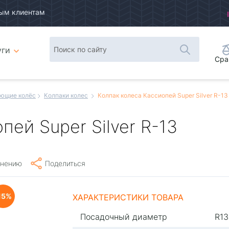
ым клиентам
уги
Сра
ющие колёс
Колпаки колес
Колпак колеса Кассиопей Super Silver R-13
пей Super Silver R-13
внению
Поделиться
15
ХАРАКТЕРИСТИКИ ТОВАРА
Посадочный диаметр
R13