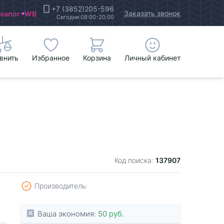
+7 (3852)205-596
Заказать звонок
Ivanor
WB
Сегодня 08:00-20:00
внить
Избранное
Корзина
Личный кабинет
137907
Код поиска:
Производитель:
Ваша экономия:
50 руб.