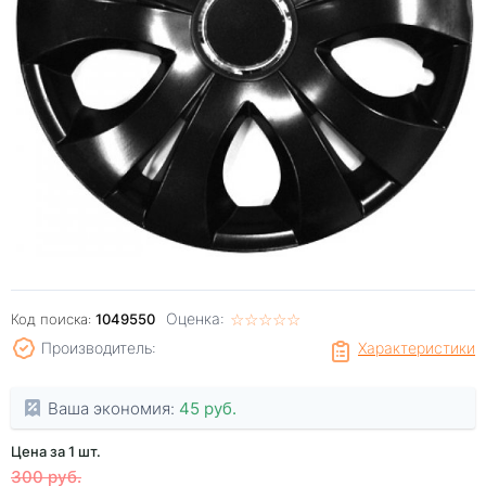
Оценка:
☆
★
☆
★
☆
★
☆
★
☆
★
Код поиска:
1049550
Производитель:
Характеристики
Ваша экономия:
45 руб.
Цена за 1 шт.
300 руб.