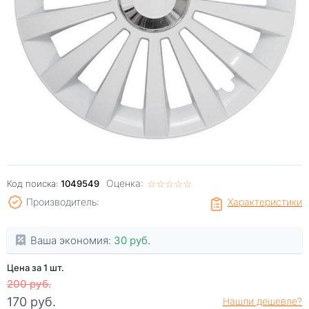
Оценка:
☆
★
☆
★
☆
★
☆
★
☆
★
Код поиска:
1049549
Производитель:
Характеристики
Ваша экономия:
30 руб.
Цена за 1 шт.
200 руб.
170 руб.
Нашли дешевле?