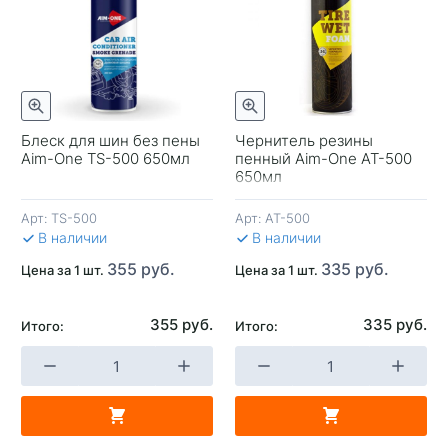
отр
Быстрый просмотр
Блеск для шин без пены
Чернитель резины
Aim-One TS-500 650мл
пенный Aim-One AT-500
-
650мл
Арт:
TS-500
Арт:
AT-500
В 
В наличии
В наличии
355 руб.
335 руб.
Цена за 1 шт.
Цена за 1 шт.
355 руб.
335 руб.
Итого:
Итого:
+
-
+
В КОРЗИНУ
В КОРЗИНУ