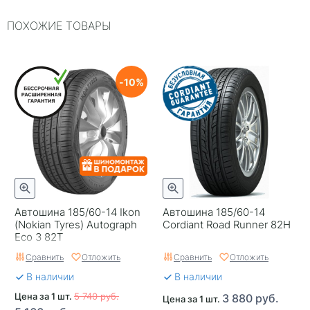
ПОХОЖИЕ ТОВАРЫ
Типоразмер
185/60-14
Тип шины
Легковые
RunFlat
Нет
10
Комплектация
шина
Шип
Нешипованная
Гарантия
1 год
Автошина 185/60-14 Ikon
Автошина 185/60-14
(Nokian Tyrеs) Autograph
Cordiant Road Runner 82H
Eco 3 82T
Сравнить
Отложить
Сравнить
Отложить
В наличии
В наличии
Цена за 1 шт.
5 740 руб.
3 880 руб.
Цена за 1 шт.