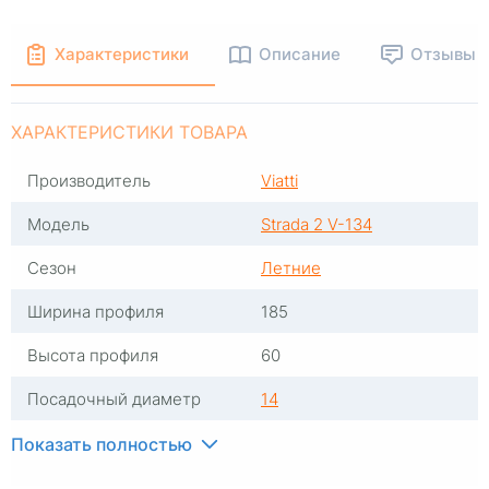
Характеристики
Описание
Отзывы
ХАРАКТЕРИСТИКИ ТОВАРА
Производитель
Viatti
Модель
Strada 2 V-134
Сезон
Летние
Ширина профиля
185
Высота профиля
60
Посадочный диаметр
14
Индекс скорости
H
Показать полностью
Индекс нагрузки
86