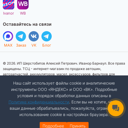
Ivanor
WB
Оставайтесь на связи
MAX
Заказ
VK
Блог
© 2026. ИП Шерстобитов Алексей Петрович. Иванор Барнаул. Все права
защищены. ТСЦ - интернет-магазин по продаже автошин,
автозапчастей, аккумуляторов, масел, аксессуаров, фильтров для
автомобилей. Данный интернет-сайт носит исключительно
Наш сайт использует файлы cookie и аналитические
информационный характер. Представленная информация о товарах, их
инструменты ООО «ЯНДЕКС» и ООО «ВК». Подробные
стоимости, характеристик, фото, наличия на складе ни при каких
условия и порядок обработки данных описаны в
условиях не является публичной офертой, определяемой положениями
Статьи 437 (2) Гражданского кодекса Российской Федерации.
Политике конфиденциальности
. Если вы не хотите, чтобы
Изображения товаров на фотографиях, представленных на сайте, могут
ваши данные обрабатывались, пожалуйста, ограничьте
отличаться от оригиналов. Копирование материалов сайта запрещено.
использование cookie в настройках браузера.
Подробнее
Принять
ДОБАВИТЬ В КОРЗИНУ