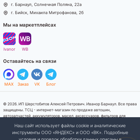
г. Барнаул, Солнечная Поляна, 22а
г. Бийск, Михаила Митрофанова, 2б
Мы на маркетплейсах
Ivanor
WB
Оставайтесь на связи
MAX
Заказ
VK
Блог
© 2026. ИП Шерстобитов Алексей Петрович. Иванор Барнаул. Все права
защищены. ТСЦ - интернет-магазин по продаже автошин,
автозапчастей, аккумуляторов, масел, аксессуаров, фильтров для
автомобилей. Данный интернет-сайт носит исключительно
Наш сайт использует файлы cookie и аналитические
информационный характер. Представленная информация о товарах, их
инструменты ООО «ЯНДЕКС» и ООО «ВК». Подробные
стоимости, характеристик, фото, наличия на складе ни при каких
условия и порядок обработки данных описаны в
условиях не является публичной офертой, определяемой положениями