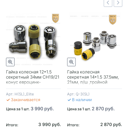
Быстрый просмотр
отр
Быстрый просмотр
Гайка колесная 12*1.5
Гайка колесная
секретный 34мм CH19/21
секретная 14*1.5 37.5мм,
-
конус евроцинк-
21мм, п/ш ,тройной
вращ.кольцо Премиум
никель-хром
вращ.кольцо Save Car
Арт:
H(SL)_Elite
Арт:
Q-3(SL)
В 
Заканчивается
В наличии
3 990 руб.
2 870 руб.
Цена за 1 шт.
Цена за 1 шт.
3 990 руб.
2 870 руб.
Итого:
Итого: