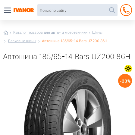
Автотовары
в
интернет-
магазине
Иванор
Каталог товаров для авто- и мототехники
Шины
Легковые шины
Автошина 185/65-14 Bars UZ200 86H
Автошина 185/65-14 Bars UZ200 86H
23