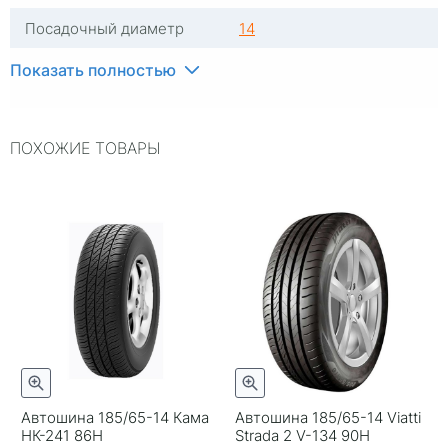
Посадочный диаметр
14
Индекс скорости
H
Показать полностью
Индекс нагрузки
86
ПОХОЖИЕ ТОВАРЫ
Типоразмер
185/65-14
Тип протектора
Дорожный
Тип шины
Легковые
С камерой
Без камеры
RunFlat
Нет
Комплектация
шина
Шип
Нешипованная
Автошина 185/65-14 Кама
Автошина 185/65-14 Viatti
Гарантия
1 год
НК-241 86Н
Strada 2 V-134 90H