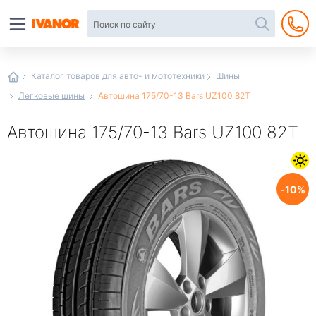
Автотовары
в
интернет-
магазине
Иванор
Каталог товаров для авто- и мототехники
Шины
Легковые шины
Автошина 175/70-13 Bars UZ100 82T
Автошина 175/70-13 Bars UZ100 82T
10