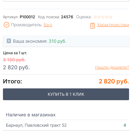
Оценка:
☆
★
☆
★
☆
★
☆
★
☆
★
Артикул:
P100012
Код поиска:
24576
Производитель:
Bars
Характеристики
Ваша экономия:
310 руб.
Цена за 1 шт.
3 130 руб.
2 820 руб.
Нашли дешевле?
Итого:
2 820 руб.
КУПИТЬ В 1 КЛИК
Наличие в магазинах
Барнаул, Павловский тракт 52
4