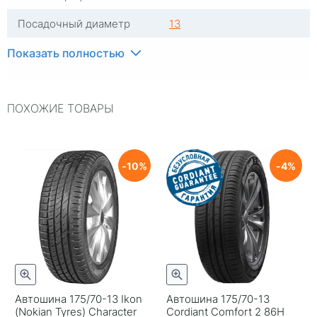
Посадочный диаметр
13
Индекс скорости
T
Показать полностью
Индекс нагрузки
82
ПОХОЖИЕ ТОВАРЫ
Типоразмер
175/70-13
Тип протектора
Дорожный
Тип шины
Легковые
10
4
С камерой
Без камеры
RunFlat
Нет
Комплектация
шина
Шип
Нешипованная
Автошина 175/70-13 Ikon
Автошина 175/70-13
Гарантия
1 год
(Nokian Tyres) Character
Cordiant Comfort 2 86H