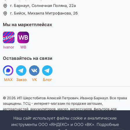
г. Барнаул, Солнечная Поляна, 22а
г. Бийск, Михаила Митрофанова, 2б
Мы на маркетплейсах
Ivanor
WB
Оставайтесь на связи
MAX
Заказ
VK
Блог
© 2026. ИП Шерстобитов Алексей Петрович. Иванор Барнаул. Все права
защищены. ТСЦ - интернет-магазин по продаже автошин,
автозапчастей, аккумуляторов, масел, аксессуаров, фильтров для
автомобилей. Данный интернет-сайт носит исключительно
Наш сайт использует файлы cookie и аналитические
информационный характер. Представленная информация о товарах, их
инструменты ООО «ЯНДЕКС» и ООО «ВК». Подробные
стоимости, характеристик, фото, наличия на складе ни при каких