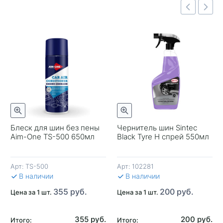
Быстрый просмотр
отр
Быстрый просмотр
Блеск для шин без пены
Чернитель шин Sintec
Aim-One TS-500 650мл
Black Tyre H спрей 550мл
-
Арт:
TS-500
Арт:
102281
В 
В наличии
В наличии
355 руб.
200 руб.
Цена за 1 шт.
Цена за 1 шт.
355 руб.
200 руб.
Итого:
Итого: