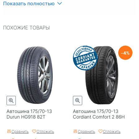
Индекс скорости
T
Показать полностью
Индекс нагрузки
82
ПОХОЖИЕ ТОВАРЫ
Типоразмер
175/70-13
Тип протектора
Дорожный
Тип шины
Легковые
4
С камерой
Без камеры
RunFlat
Нет
Комплектация
Шина
Шип
Нешипованная
Автошина 175/70-13
Автошина 175/70-13
Гарантия
1 год
Durun HG918 82T
Cordiant Comfort 2 86H
Страна изготовителя
Узбекистан
Сравнить
Отложить
Сравнить
Отложить