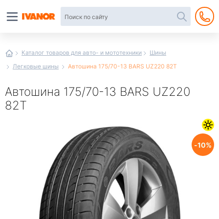
Автотовары
в
интернет-
магазине
Иванор
Каталог товаров для авто- и мототехники
Шины
Легковые шины
Автошина 175/70-13 BARS UZ220 82T
Автошина 175/70-13 BARS UZ220
82T
10