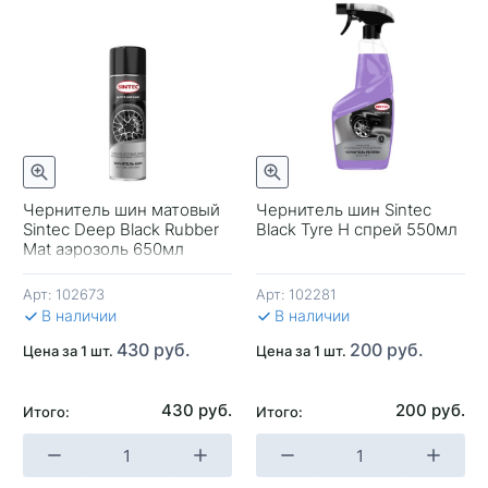
отр
Быстрый просмотр
Чернитель шин матовый
Чернитель шин Sintec
Sintec Deep Black Rubber
Black Tyre H спрей 550мл
-
Mat аэрозоль 650мл
Арт:
102673
Арт:
102281
В 
В наличии
В наличии
430 руб.
200 руб.
Цена за 1 шт.
Цена за 1 шт.
430 руб.
200 руб.
Итого:
Итого:
+
-
+