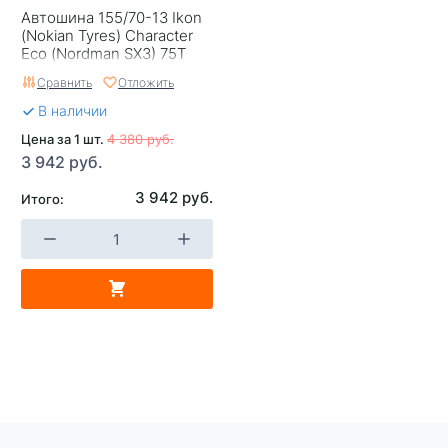
Cordiant
Автошина 155/70-13 Ikon
(Nokian Tyres) Character
Страна изготовителя
Россия
Eco (Nordman SX3) 75T
Сравнить
Отложить
В наличии
Цена за 1 шт.
4 380 руб.
3 942 руб.
3 942 руб.
Итого: