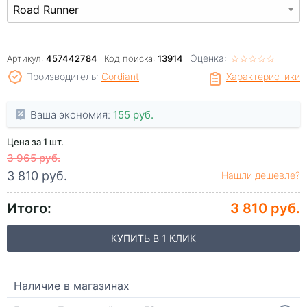
Оценка:
☆
★
☆
★
☆
★
☆
★
☆
★
Артикул:
457442784
Код поиска:
13914
Производитель:
Cordiant
Характеристики
Ваша экономия:
155 руб.
Цена за 1 шт.
3 965 руб.
3 810 руб.
Нашли дешевле?
Итого:
3 810 руб.
КУПИТЬ В 1 КЛИК
Наличие в магазинах