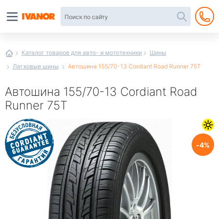
Автотовары
в
интернет-
магазине
Иванор
Каталог товаров для авто- и мототехники
Шины
Легковые шины
Автошина 155/70-13 Cordiant Road Runner 75T
Автошина 155/70-13 Cordiant Road
Runner 75T
4