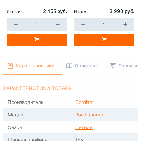
2 455 руб.
3 990 руб.
Итого:
Итого:
+
-
+
В КОРЗИНУ
В КОРЗИНУ
Характеристики
Описание
Отзывы
ХАРАКТЕРИСТИКИ ТОВАРА
Производитель
Cordiant
Модель
Road Runner
Сезон
Летние
Ширина профиля
155