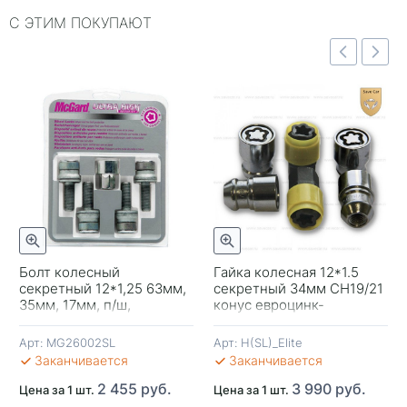
С ЭТИМ ПОКУПАЮТ
Быстрый просмотр
отр
Быстрый просмотр
Болт колесный
Гайка колесная 12*1.5
секретный 12*1,25 63мм,
секретный 34мм CH19/21
-
35мм, 17мм, п/ш,
конус евроцинк-
MG26002SL McGard
вращ.кольцо Премиум
Арт:
MG26002SL
Арт:
H(SL)_Elite
В 
Заканчивается
Заканчивается
2 455 руб.
3 990 руб.
Цена за 1 шт.
Цена за 1 шт.