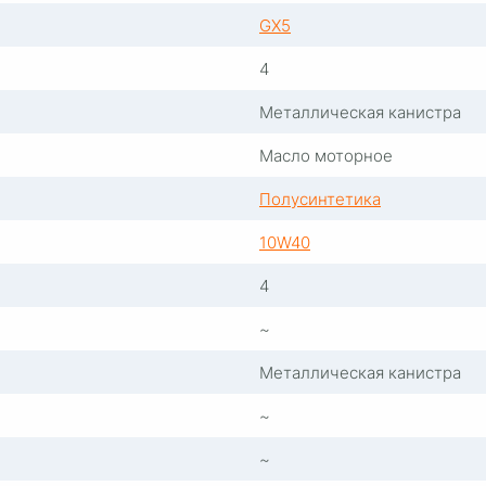
GX5
4
Металлическая канистра
Масло моторное
Полусинтетика
10W40
4
~
Металлическая канистра
~
~