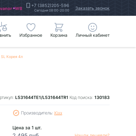
+7 (3852)205-596
Заказать звонок
Ivanor
WB
Сегодня 08:00-20:00
внить
Избранное
Корзина
Личный кабинет
 SL Корея 4л
L531644TE1/L531644TR1
130183
ртикул:
Код поиска:
Производитель:
Kixx
Цена за 1 шт.
2 495 руб.
Нашли дешевле?