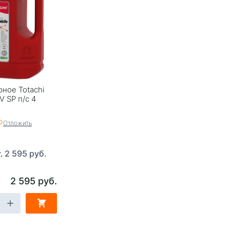
ное Totachi
V SP п/с 4
Отложить
2 595 руб.
т.
2 595 руб.