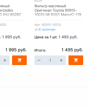
ляный
Фильтр масляный
Фильтр м
ercedes
Оригинал Toyota 90915-
C-21990 
0 (HU 6028Z
10010 (W 610/1 Mann/C-119
Peugeot/C
ания
Vic)
0000
Арт:
90915-10010
Арт:
C-219
В наличии
В налич
1 995 руб.
1 495 руб.
Цена за 1
т.
Цена за 1 шт.
525 руб.
1 995 руб.
1 495 руб.
Итого:
Итого:
ЗИНУ
-
+
В КОРЗИНУ
-
+
В 