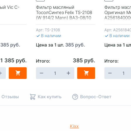
ый Vic C-
Фильтр масляный
Фильтр мас
ТосолСинтез Felix TS-2108
Оригинал M
(W 914/2 Mann) ВАЗ-08/10
A256184000
Mann) Герм
Арт:
TS-2108
Арт:
A256184
В наличии
В наличии
 385 руб.
385 руб.
Цена за 1 шт.
Цена за 1 ш
1 385 руб.
385 руб.
Итого:
Итого:
НУ
-
+
В КОРЗИНУ
-
+
В КОР
Отзывы
Как купить
Вопрос-Ответ
Kixx