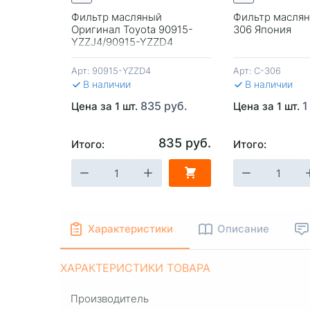
600 руб.
Фильтр масляный
Фильтр маслян
Оригинал Toyota 90915-
306 Япония
YZZJ4/90915-YZZD4
(90915-20004/C-114 Vic)
Арт:
90915-YZZD4
Арт:
C-306
В наличии
В наличии
835 руб.
1
Цена за 1 шт.
Цена за 1 шт.
835 руб.
Итого:
Итого:
-
+
В КОРЗИНУ
-
+
В КОРЗИ
Характеристики
Описание
ХАРАКТЕРИСТИКИ ТОВАРА
Производитель