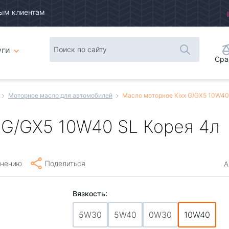
ым клиентам
уги
Сра
Моторное масло для автомобилей
Масло моторное Kixx G/GX5 10W40
 G/GX5 10W40 SL Корея 4л
внению
Поделиться
А
Вязкость:
5W30
5W40
0W30
10W40