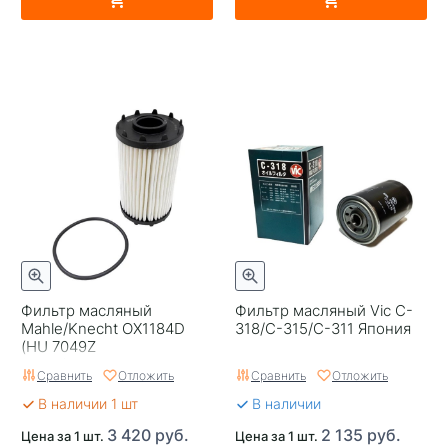
Фильтр масляный
Фильтр масляный Vic C-
Mahle/Knecht OX1184D
318/C-315/C-311 Япония
(HU 7049Z
Mann/06M198405F VW
Сравнить
Отложить
Сравнить
Отложить
Оригинал) Германия
В наличии 1 шт
В наличии
3 420 руб.
2 135 руб.
Цена за 1 шт.
Цена за 1 шт.