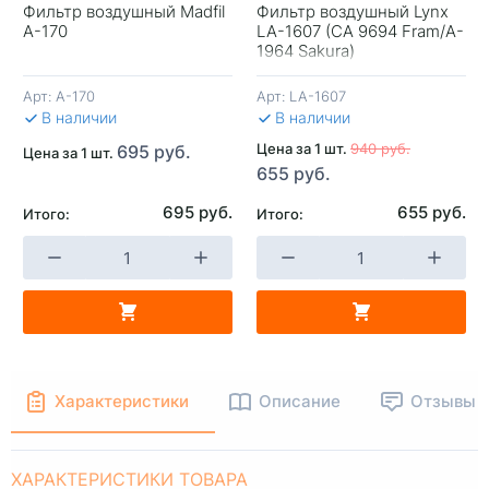
Фильтр воздушный Madfil
Фильтр воздушный Lynx
A-170
LA-1607 (CA 9694 Fram/A-
+
-
+
-
1964 Sakura)
Арт:
A-170
Арт:
LA-1607
В КОРЗИНУ
В КОРЗИНУ
В 
В наличии
В наличии
Цена за 1 шт.
940 руб.
695 руб.
Цена за 1 шт.
655 руб.
695 руб.
655 руб.
Итого:
Итого:
Характеристики
Описание
Отзывы
ХАРАКТЕРИСТИКИ ТОВАРА