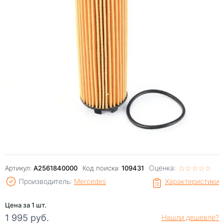
Оценка:
☆
★
☆
★
☆
★
☆
★
☆
★
Артикул:
A2561840000
Код поиска:
109431
Производитель:
Mercedes
Характеристики
Цена за 1 шт.
1 995 руб.
Нашли дешевле?