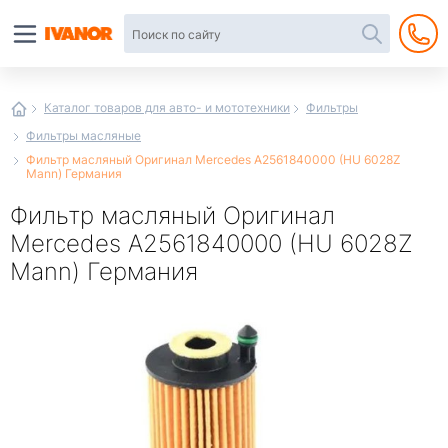
Автотовары
в
интернет-
магазине
Иванор
Каталог товаров для авто- и мототехники
Фильтры
Фильтры масляные
Фильтр масляный Оригинал Mercedes A2561840000 (HU 6028Z
Mann) Германия
Фильтр масляный Оригинал
Mercedes A2561840000 (HU 6028Z
Mann) Германия