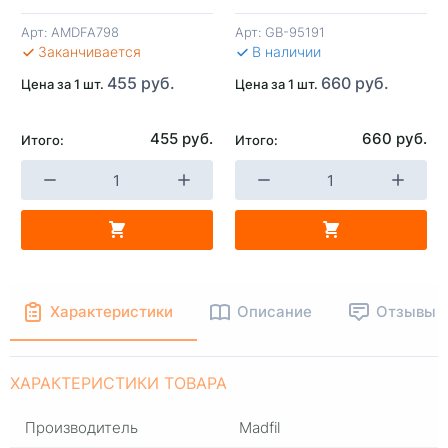
SS11
Арт:
AMDFA798
Арт:
GB-95191
В КОРЗИНУ
В КОРЗИНУ
В 
Заканчивается
В наличии
455 руб.
660 руб.
Цена за 1 шт.
Цена за 1 шт.
455 руб.
660 руб.
Итого:
Итого:
Характеристики
Описание
Отзывы
ХАРАКТЕРИСТИКИ ТОВАРА
Производитель
Madfil