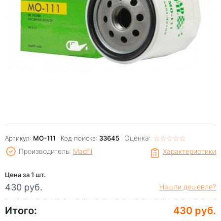
Оценка:
☆
★
☆
★
☆
★
☆
★
☆
★
Артикул:
MO-111
Код поиска:
33645
Производитель:
Madfil
Характеристики
Цена за 1 шт.
430 руб.
Нашли дешевле?
Итого:
430 руб.