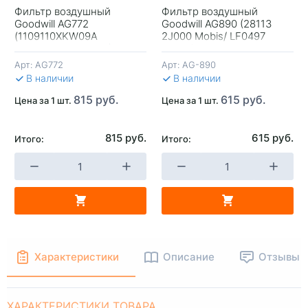
Фильтр воздушный
Фильтр воздушный
Goodwill AG772
Goodwill AG890 (28113
+
-
+
-
(1109110XKW09A
2J000 Mobis/ LF0497
Оригинал Haval H8)
Green)
Арт:
AG772
Арт:
AG-890
В КОРЗИНУ
В КОРЗИНУ
В 
В наличии
В наличии
815 руб.
615 руб.
Цена за 1 шт.
Цена за 1 шт.
815 руб.
615 руб.
Итого:
Итого:
Характеристики
Описание
Отзывы
ХАРАКТЕРИСТИКИ ТОВАРА