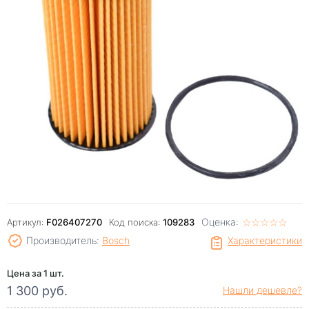
Оценка:
☆
★
☆
★
☆
★
☆
★
☆
★
Артикул:
F026407270
Код поиска:
109283
Производитель:
Bosch
Характеристики
Цена за 1 шт.
1 300 руб.
Нашли дешевле?