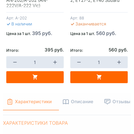
AN-202/A-202 (AN-
2, EY27-2, EY40 Subaru
+
-
+
-
222V/A-222 Vic)
Арт:
A-202
Арт:
88
В КОРЗИНУ
В КОРЗИНУ
В 
В наличии
Заканчивается
395 руб.
560 руб.
Цена за 1 шт.
Цена за 1 шт.
395 руб.
560 руб.
Итого:
Итого:
Характеристики
Описание
Отзывы
ХАРАКТЕРИСТИКИ ТОВАРА