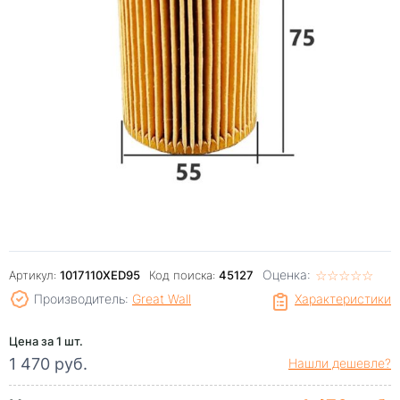
Оценка:
☆
★
☆
★
☆
★
☆
★
☆
★
Артикул:
1017110XED95
Код поиска:
45127
Производитель:
Great Wall
Характеристики
Цена за 1 шт.
1 470 руб.
Нашли дешевле?