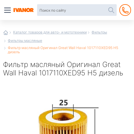
Автотовары
в
интернет-
магазине
Иванор
Каталог товаров для авто- и мототехники
Фильтры
Фильтры масляные
Фильтр масляный Оригинал Great Wall Haval 1017110XED95 H5
дизель
Фильтр масляный Оригинал Great
Wall Haval 1017110XED95 H5 дизель