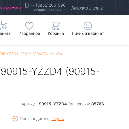
+7 (3852)205-596
Заказать звонок
Ivanor
WB
Сегодня 08:00-20:00
внить
Избранное
Корзина
Личный кабинет
915-YZZD4 (90915-20004/C-114 Vic)
90915-YZZD4 (90915-
90915-YZZD4
85766
Артикул:
Код поиска:
Производитель:
Toyota