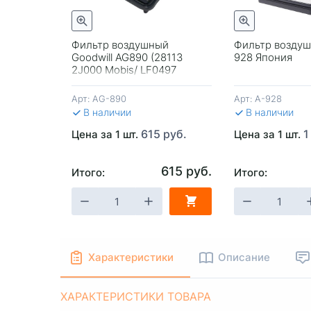
трый просмотр
Быстрый просмотр
780 руб.
Фильтр воздушный
Фильтр воздуш
Goodwill AG890 (28113
928 Япония
2J000 Mobis/ LF0497
Green)
Арт:
AG-890
Арт:
A-928
В наличии
В наличии
615 руб.
1
Цена за 1 шт.
Цена за 1 шт.
615 руб.
Итого:
Итого:
-
+
В КОРЗИНУ
-
+
В КОРЗИ
Характеристики
Описание
ХАРАКТЕРИСТИКИ ТОВАРА