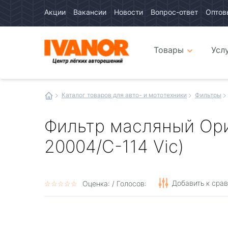
Акции
Вакансии
Новости
Вопрос-ответ
Оптов
Авто
каталог
Авто
интернет
Товары
Усл
магазин
Иванор
Каталог товаров для авто- и мототехники
Фильтры
Фильтр масляный Ори
20004/C-114 Vic)
Добавить к сра
☆
★
☆
★
☆
★
☆
★
☆
★
Оценка:
/ Голосов: