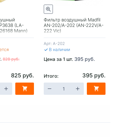
Быстрый просмотр
Быстрый просмотр
душный
Фильтр воздушный Madfil
Фильтр в
LP3638 (LA-
AN-202/A-202 (AN-222V/A-
897V Япо
 26168 Mann)
222 Vic)
Арт:
A-202
Арт:
A-897
ется
В наличии
В налич
т.
395 руб.
Цена за 1 шт.
Цена за 1
828 руб.
825 руб.
395 руб.
Итого:
Итого:
ЗИНУ
-
+
В КОРЗИНУ
-
+
В 