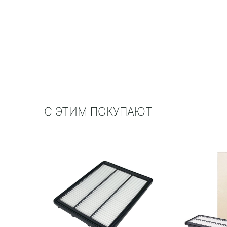
С ЭТИМ ПОКУПАЮТ
 Madfil
020
A-1030
ль
 руб.