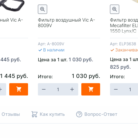
Быстрый просмотр
Быстрый просмотр
ный Vic A-
Фильтр воздушный Vic A-
Фильтр воз
8009V
Mecafilter E
1550 Lynx/C
Арт:
A-8009V
Арт:
ELP3638
В наличии
Заканчива
 445 руб.
1 030 руб.
Цена за 1 ш
Цена за 1 шт.
825 руб.
1 445 руб.
1 030 руб.
Итого:
Итого:
НУ
-
+
В КОРЗИНУ
-
+
В КОР
Отзывы
Как купить
Вопрос-Ответ