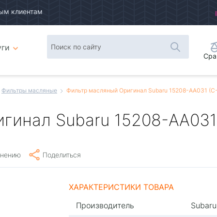
ым клиентам
уги
Сра
Фильтры масляные
Фильтр масляный Оригинал Subaru 15208-AA031 (C-
гинал Subaru 15208-AA031 
внению
Поделиться
ХАРАКТЕРИСТИКИ ТОВАРА
Производитель
Subaru