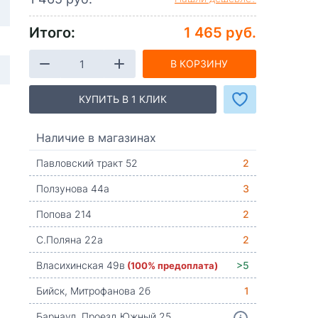
Итого:
1 465 руб.
В КОРЗИНУ
КУПИТЬ В 1 КЛИК
Наличие в магазинах
Павловский тракт 52
2
Ползунова 44а
3
Попова 214
2
С.Поляна 22а
2
Власихинская 49в
(100% предоплата)
>5
Бийск, Митрофанова 2б
1
Барнаул, Проезд Южный 25