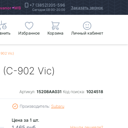
+7 (3852)205-596
Заказать звонок
Ivanor
WB
Сегодня 08:00-20:00
внить
Избранное
Корзина
Личный кабинет
902 Vic)
(C-902 Vic)
15208AA031
1024518
Артикул:
Код поиска:
Производитель:
Subaru
Цена за 1 шт.
1 465 руб.
Нашли дешевле?