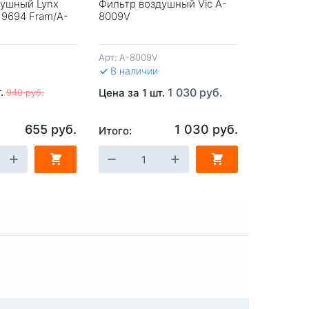
душный Lynx
Фильтр воздушный Vic A-
Фильтр в
 9694 Fram/A-
8009V
Оригинал
Арт:
A-8009V
Арт:
91061
В наличии
В налич
т.
1 030 руб.
Цена за 1
Цена за 1 шт.
940 руб.
3 000 ру
655 руб.
1 030 руб.
Итого:
Итого:
ЗИНУ
-
+
В КОРЗИНУ
-
+
В 