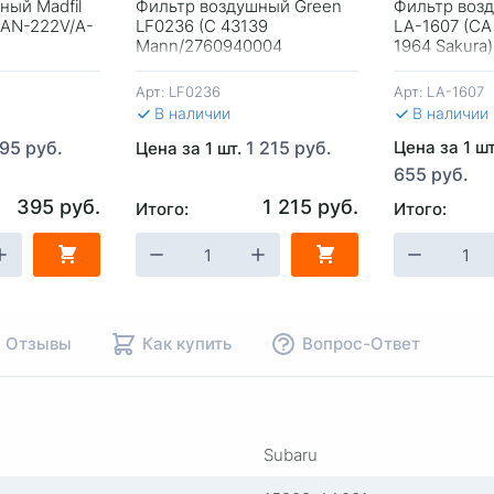
ный Madfil
Фильтр воздушный Green
Фильтр воз
(AN-222V/A-
LF0236 (C 43139
LA-1607 (CA
Mann/2760940004
1964 Sakura)
Оригинал Mercedes)
Арт:
LF0236
Арт:
LA-1607
В наличии
В наличии
95 руб.
1 215 руб.
Цена за 1 ш
Цена за 1 шт.
655 руб.
395 руб.
1 215 руб.
Итого:
Итого:
НУ
-
+
В КОРЗИНУ
-
+
В КОР
Отзывы
Как купить
Вопрос-Ответ
Subaru