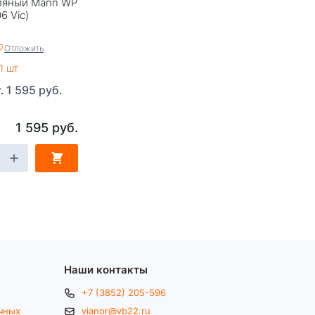
ляный Mann WP
6 Vic)
Отложить
1 шт
1 595 руб.
т.
1 595 руб.
Наши контакты
+7 (3852) 205-596
чных
vianor@vb22.ru