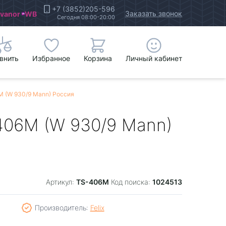
+7 (3852)205-596
Заказать звонок
Ivanor
WB
Сегодня 08:00-20:00
внить
Избранное
Корзина
Личный кабинет
М (W 930/9 Mann) Россия
406М (W 930/9 Mann)
TS-406М
1024513
Артикул:
Код поиска:
Производитель:
Felix