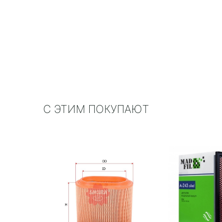
С ЭТИМ ПОКУПАЮТ
й Lynx
0
0 Mobis)
 руб.