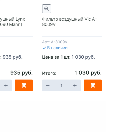
Быстрый просмотр
Быстрый просмотр
душный Lynx
Фильтр воздушный Vic A-
Фильтр в
3090 Mann)
8009V
для инж. 
Mann) Ро
Арт:
A-8009V
Арт:
FV-21
В наличии
В налич
935 руб.
1 030 руб.
т.
Цена за 1 шт.
Цена за 1
935 руб.
1 030 руб.
Итого:
Итого:
ЗИНУ
-
+
В КОРЗИНУ
-
+
В 