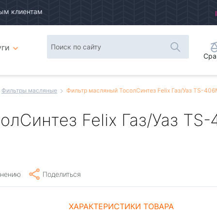
ым клиентам
уги
Сра
Фильтры масляные
Фильтр масляный ТосолСинтез Felix Газ/Уаз TS-406
лСинтез Felix Газ/Уаз TS-
внению
Поделиться
ХАРАКТЕРИСТИКИ ТОВАРА