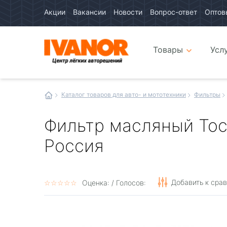
Акции
Вакансии
Новости
Вопрос-ответ
Оптов
Авто
каталог
Авто
интернет
Товары
Усл
магазин
Иванор
Каталог товаров для авто- и мототехники
Фильтры
Фильтр масляный Тосо
Россия
Добавить к сра
☆
★
☆
★
☆
★
☆
★
☆
★
Оценка:
/ Голосов: