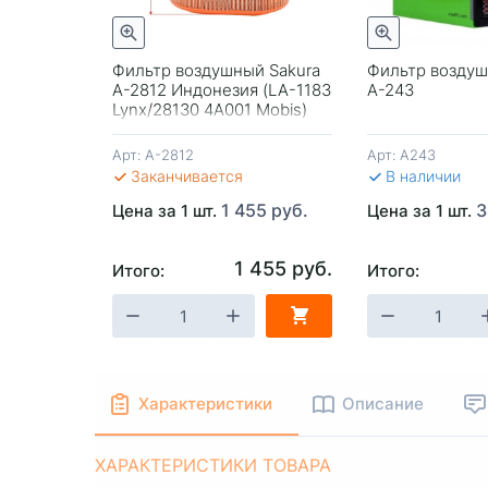
трый просмотр
Быстрый просмотр
655 руб.
Фильтр воздушный Sakura
Фильтр воздуш
A-2812 Индонезия (LA-1183
A-243
Lynx/28130 4A001 Mobis)
Арт:
A-2812
Арт:
A243
Заканчивается
В наличии
1 455 руб.
3
Цена за 1 шт.
Цена за 1 шт.
1 455 руб.
Итого:
Итого:
-
+
В КОРЗИНУ
-
+
В КОРЗИ
Характеристики
Описание
ХАРАКТЕРИСТИКИ ТОВАРА