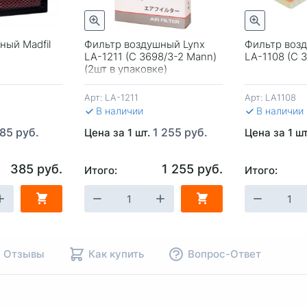
Быстрый просмотр
Быстрый просмотр
ный Madfil
Фильтр воздушный Lynx
Фильтр воз
LA-1211 (C 3698/3-2 Mann)
LA-1108 (C 
(2шт в упаковке)
Арт:
LA-1211
Арт:
LA1108
В наличии
В наличии
85 руб.
1 255 руб.
Цена за 1 шт.
Цена за 1 ш
385 руб.
1 255 руб.
Итого:
Итого:
НУ
-
+
В КОРЗИНУ
-
+
В КОР
Отзывы
Как купить
Вопрос-Ответ