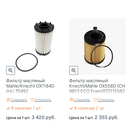
Фильтр масляный
Фильтр масляный
Mahle/Knecht OX1184D
Knecht/Mahle OX556D (CH
(HU 7049Z
9813 ECO Fram/07Z115562
Mann/06M198405F VW
Оригинал VW)
Сравнить
Отложить
Сравнить
Отложить
Оригинал) Германия
В наличии 1 шт
В наличии 2 шт
3 420 руб.
2 355 руб.
Цена за 1 шт.
Цена за 1 шт.