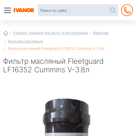
Автотовары
в
интернет-
магазине
Иванор
Каталог товаров для авто- и мототехники
Фильтры
Фильтры масляные
Фильтр масляный Fleetguard LF16352 Cummins V-3.8л
Фильтр масляный Fleetguard
LF16352 Cummins V-3.8л