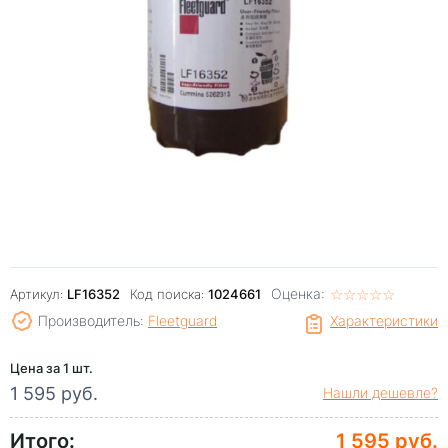
Оценка:
☆
★
☆
★
☆
★
☆
★
☆
★
Артикул:
LF16352
Код поиска:
1024661
Производитель:
Fleetguard
Характеристики
Цена за 1 шт.
1 595 руб.
Нашли дешевле?
Итого:
1 595 руб.