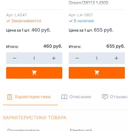
+
-
+
-
Green/28113 1J000
Mobis/28113 2K000 Mobis)
Арт:
LA547
Арт:
LA-1907
В КОРЗИНУ
В КОРЗИНУ
В 
Заканчивается
В наличии
460 руб.
655 руб.
Цена за 1 шт.
Цена за 1 шт.
460 руб.
655 руб.
Итого:
Итого:
Характеристики
Описание
Отзывы
ХАРАКТЕРИСТИКИ ТОВАРА
Производитель
Fleetguard