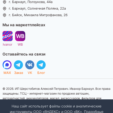
г. Барнаул, Ползунова, 44а
г. Барнаул, Солнечная Поляна, 22а
г. Бийск, Михаила Митрофанова, 2б
Мы на маркетплейсах
Ivanor
WB
Оставайтесь на связи
MAX
Заказ
VK
Блог
© 2026. ИП Шерстобитов Алексей Петрович. Иванор Барнаул. Все права
защищены. ТСЦ - интернет-магазин по продаже автошин,
автозапчастей, аккумуляторов, масел, аксессуаров, фильтров для
автомобилей. Данный интернет-сайт носит исключительно
Наш сайт использует файлы cookie и аналитические
информационный характер. Представленная информация о товарах, их
инструменты ООО «ЯНДЕКС» и ООО «ВК». Подробные
стоимости, характеристик, фото, наличия на складе ни при каких