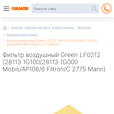
Автотовары
в
интернет-
магазине
Иванор
Каталог товаров для авто- и мототехники
Фильтры
Фильтры воздушные
Фильтр воздушный Green LF0212 (28113 1G100/28113 1G000
Mobis/AP108/6 Filtron/C 2775 Mann)
Фильтр воздушный Green LF0212
(28113 1G100/28113 1G000
Mobis/AP108/6 Filtron/C 2775 Mann)