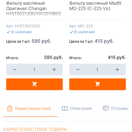
Фильтр масляный
Фильтр масляный Madfil
Оригинал Changan
MO-225 (C-225 Vic)
+
-
+
-
H15T0021200/1012010B02
CS55/CS75+ 1.5л
Арт:
H15T0021200
Арт:
MO-225
В КОРЗИНУ
В КОРЗИНУ
В 
В наличии
В наличии
595 руб.
415 руб.
Цена за 1 шт.
Цена за 1 шт.
595 руб.
415 руб.
Итого:
Итого:
Характеристики
Описание
Отзывы
ХАРАКТЕРИСТИКИ ТОВАРА