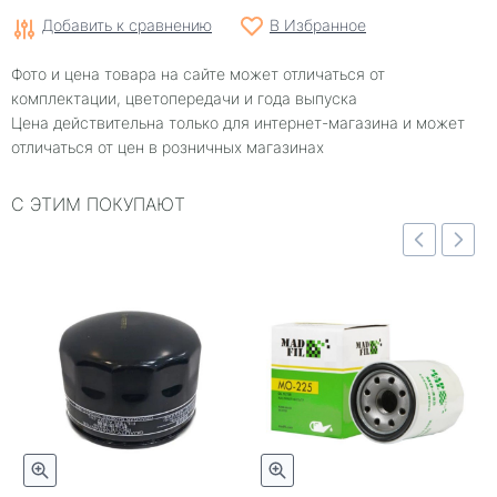
Добавить к сравнению
В Избранное
Фото и цена товара на сайте может отличаться от
комплектации, цветопередачи и года выпуска
Цена действительна только для интернет-магазина и может
отличаться от цен в розничных магазинах
С ЭТИМ ПОКУПАЮТ
отр
Быстрый просмотр
Быстрый просмотр