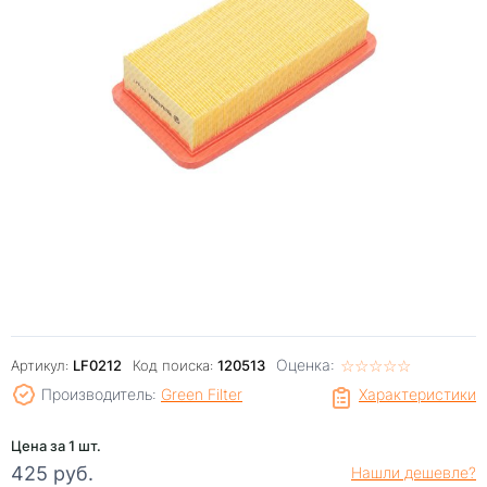
Оценка:
☆
★
☆
★
☆
★
☆
★
☆
★
Артикул:
LF0212
Код поиска:
120513
Производитель:
Green Filter
Характеристики
Цена за 1 шт.
425 руб.
Нашли дешевле?