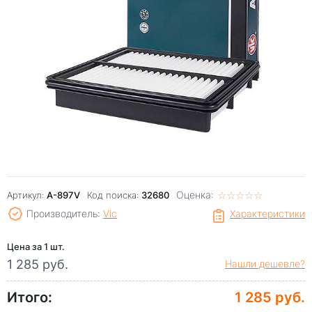
Оценка:
☆
★
☆
★
☆
★
☆
★
☆
★
Артикул:
A-897V
Код поиска:
32680
Производитель:
Vic
Характеристики
Цена за 1 шт.
1 285 руб.
Нашли дешевле?
Итого:
1 285 руб.