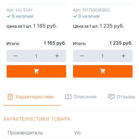
Mann) Dargo,F7,H3,Jolion
1.5 4WD
Арт:
HU 514Y
Арт:
1017100XEB02
В КОРЗИНУ
В КОРЗИНУ
В 
В наличии
В наличии
1 165 руб.
1 235 руб.
Цена за 1 шт.
Цена за 1 шт.
1 165 руб.
1 235 руб.
Итого:
Итого:
Характеристики
Описание
Отзывы
ХАРАКТЕРИСТИКИ ТОВАРА
Производитель
Vic