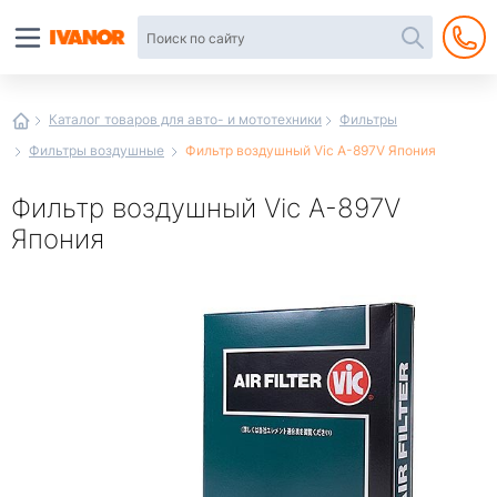
Автотовары
в
интернет-
магазине
Иванор
Каталог товаров для авто- и мототехники
Фильтры
Фильтры воздушные
Фильтр воздушный Vic A-897V Япония
Фильтр воздушный Vic A-897V
Япония