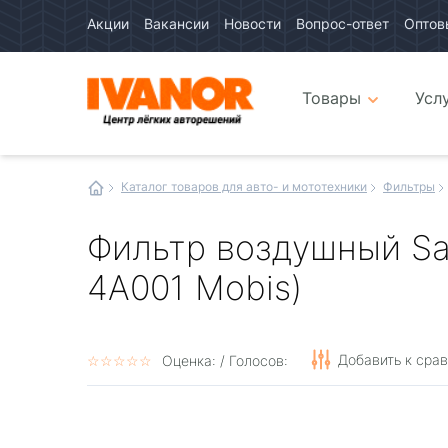
Акции
Вакансии
Новости
Вопрос-ответ
Оптов
Авто
каталог
Авто
интернет
Товары
Усл
магазин
Иванор
Каталог товаров для авто- и мототехники
Фильтры
Фильтр воздушный Sa
4A001 Mobis)
Добавить к сра
☆
★
☆
★
☆
★
☆
★
☆
★
Оценка:
/ Голосов: