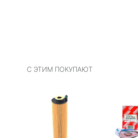
С ЭТИМ ПОКУПАЮТ
 100178702
85 руб.