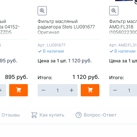
Быстрый просмотр
Быстрый просмотр
ный
Фильтр масляный
Фильтр мас
ta 04152-
радиатора Stels LU091677
AMD.FL318
YZZD5
Оригинал
(105602230
-116/O-115
Оригинал Ge
до рестайли
5
Арт:
LU091677
Арт:
AMD.FL31
В наличии
В наличии
95 руб.
1 120 руб.
Цена за 1 шт.
Цена за 1 ш
895 руб.
1 120 руб.
Итого:
Итого:
НУ
-
+
В КОРЗИНУ
-
+
В КОР
Отзывы
Как купить
Вопрос-Ответ