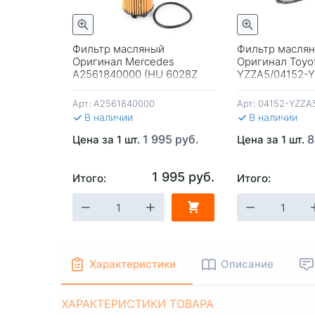
трый просмотр
Быстрый просмотр
585 руб.
Фильтр масляный
Фильтр масля
Оригинал Mercedes
Оригинал Toyo
A2561840000 (HU 6028Z
YZZA5/04152-
Mann) Германия
(04152-38010/O
Vic)
Арт:
A2561840000
Арт:
04152-YZZA
В наличии
В наличии
1 995 руб.
8
Цена за 1 шт.
Цена за 1 шт.
1 995 руб.
Итого:
Итого:
-
+
В КОРЗИНУ
-
+
В КОРЗИ
Характеристики
Описание
ХАРАКТЕРИСТИКИ ТОВАРА