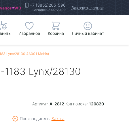
+7 (3852)205-596
Заказать звонок
Ivanor
WB
Сегодня 08:00-20:00
внить
Избранное
Корзина
Личный кабинет
183 Lynx/28130 4A001 Mobis)
-1183 Lynx/28130
A-2812
120820
Артикул:
Код поиска:
Производитель:
Sakura