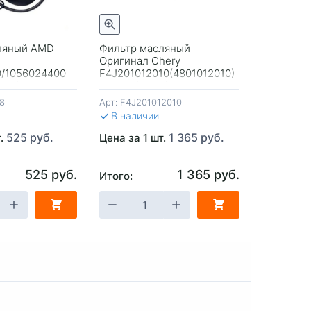
Быстрый просмотр
Быстрый просмотр
ляный AMD
Фильтр масляный
Фильтр м
Оригинал Chery
для Ski-
0/1056024400
F4J201012010(4801012010)
400/500/
ely) картридж
Tiggo 7/8 Pro/Exeed
AT-07058
нга Coolray
2.0/Omoda C5 1.6/2.0
8
Арт:
F4J201012010
Арт:
AT-07
В наличии
В налич
525 руб.
1 365 руб.
т.
Цена за 1 шт.
Цена за 1
525 руб.
1 365 руб.
Итого:
Итого:
ЗИНУ
-
+
В КОРЗИНУ
-
+
В 