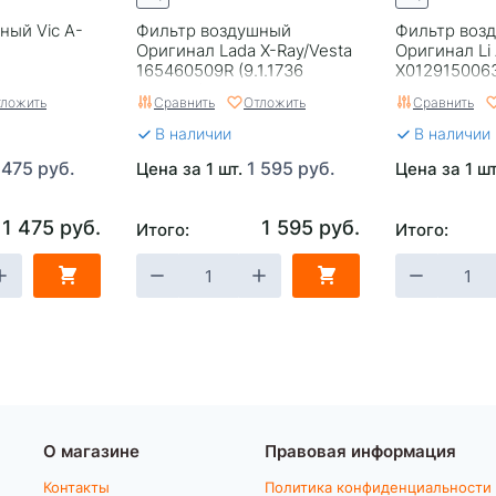
ный Vic A-
Фильтр воздушный
Фильтр воз
Оригинал Lada X-Ray/Vesta
Оригинал Li
165460509R (9.1.1736
X0129150063 
Цитрон/C 27030
ложить
Сравнить
Отложить
Сравнить
Mann/LF0421 Green)
В наличии
В наличии
 475 руб.
1 595 руб.
Цена за 1 шт.
Цена за 1 ш
1 475 руб.
1 595 руб.
Итого:
Итого:
О магазине
Правовая информация
Контакты
Политика конфиденциальности