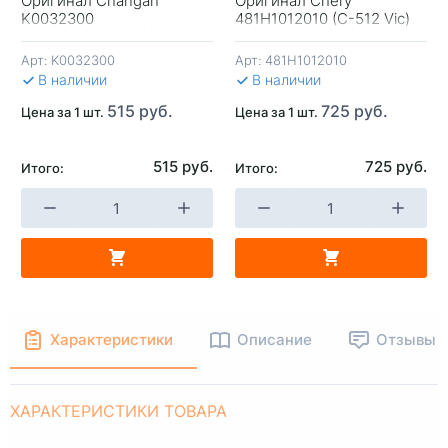
Оригинал Changan
Оригинал Chery
+
-
+
-
K0032300
481H1012010 (C-512 Vic)
CS75/CS85/CS95 (W 7030
Tiggo 4/5/8
Mann)
Арт:
K0032300
Арт:
481H1012010
В КОРЗИНУ
В КОРЗИНУ
В 
В наличии
В наличии
515 руб.
725 руб.
Цена за 1 шт.
Цена за 1 шт.
515 руб.
725 руб.
Итого:
Итого:
Характеристики
Описание
Отзывы
ХАРАКТЕРИСТИКИ ТОВАРА