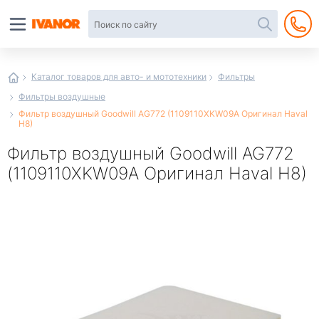
Автотовары
в
интернет-
магазине
Иванор
Каталог товаров для авто- и мототехники
Фильтры
Фильтры воздушные
Фильтр воздушный Goodwill AG772 (1109110XKW09A Оригинал Haval
H8)
Фильтр воздушный Goodwill AG772
(1109110XKW09A Оригинал Haval H8)