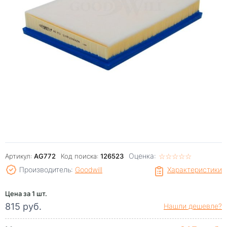
Оценка:
☆
★
☆
★
☆
★
☆
★
☆
★
Артикул:
AG772
Код поиска:
126523
Производитель:
Goodwill
Характеристики
Цена за 1 шт.
815 руб.
Нашли дешевле?