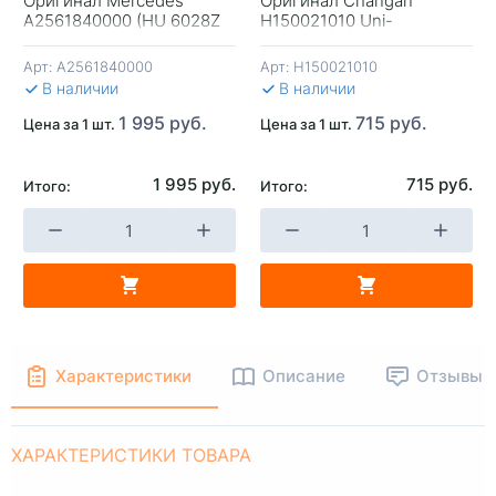
Оригинал Mercedes
Оригинал Changan
+
-
+
-
A2561840000 (HU 6028Z
H150021010 Uni-
Mann) Германия
K/V/T/CS55+/CS35/CS35+/C
2л
Арт:
A2561840000
Арт:
H150021010
В КОРЗИНУ
В КОРЗИНУ
В 
В наличии
В наличии
1 995 руб.
715 руб.
Цена за 1 шт.
Цена за 1 шт.
1 995 руб.
715 руб.
Итого:
Итого:
Характеристики
Описание
Отзывы
ХАРАКТЕРИСТИКИ ТОВАРА