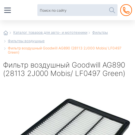
Автотовары
в
интернет-
магазине
Иванор
Каталог товаров для авто- и мототехники
Фильтры
Фильтры воздушные
Фильтр воздушный Goodwill AG890 (28113 2J000 Mobis/ LF0497
Green)
Фильтр воздушный Goodwill AG890
(28113 2J000 Mobis/ LF0497 Green)