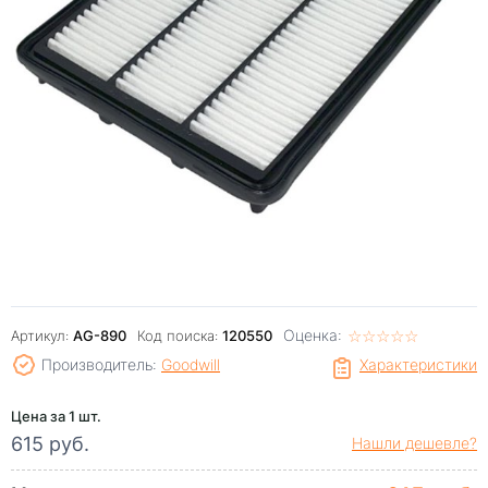
Оценка:
☆
★
☆
★
☆
★
☆
★
☆
★
Артикул:
AG-890
Код поиска:
120550
Производитель:
Goodwill
Характеристики
Цена за 1 шт.
615 руб.
Нашли дешевле?