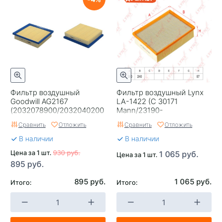
Фильтр воздушный
Фильтр воздушный Lynx
Goodwill AG2167
LA-1422 (C 30171
(2032078900/2032040200
Mann/23190-
Geely Cityray/Coolray
09000/23190-09001
Сравнить
Отложить
Сравнить
Отложить
после рестайлинга)
Ssangyong)
В наличии
В наличии
Цена за 1 шт.
930 руб.
1 065 руб.
Цена за 1 шт.
895 руб.
895 руб.
1 065 руб.
Итого:
Итого: