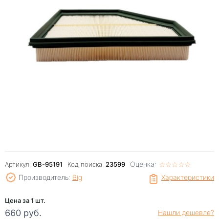
Оценка:
☆
★
☆
★
☆
★
☆
★
☆
★
Артикул:
GB-95191
Код поиска:
23599
Производитель:
Big
Характеристики
Цена за 1 шт.
660 руб.
Нашли дешевле?