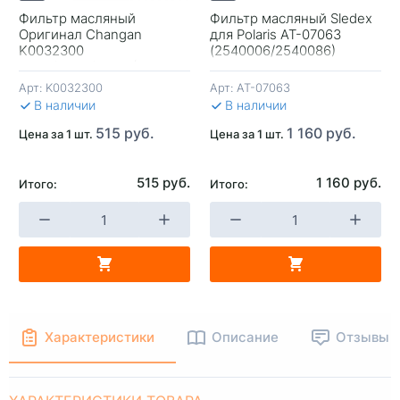
Фильтр масляный
Фильтр масляный Sledex
Оригинал Changan
для Polaris AT-07063
+
-
+
-
K0032300
(2540006/2540086)
CS75/CS85/CS95 (W 7030
Mann)
Арт:
K0032300
Арт:
AT-07063
В КОРЗИНУ
В КОРЗИНУ
В 
В наличии
В наличии
515 руб.
1 160 руб.
Цена за 1 шт.
Цена за 1 шт.
515 руб.
1 160 руб.
Итого:
Итого:
Характеристики
Описание
Отзывы