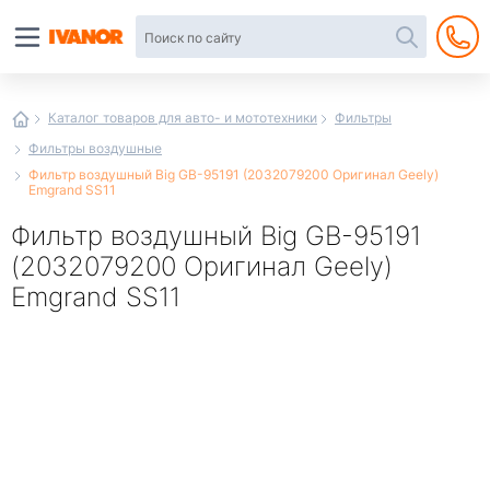
Автотовары
в
интернет-
магазине
Иванор
Каталог товаров для авто- и мототехники
Фильтры
Фильтры воздушные
Фильтр воздушный Big GB-95191 (2032079200 Оригинал Geely)
Emgrand SS11
Фильтр воздушный Big GB-95191
(2032079200 Оригинал Geely)
Emgrand SS11