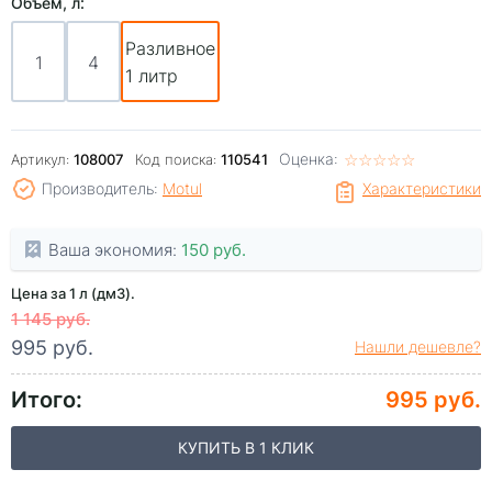
Объем, л:
Разливное
1
4
1 литр
Оценка:
☆
★
☆
★
☆
★
☆
★
☆
★
Артикул:
108007
Код поиска:
110541
Производитель:
Motul
Характеристики
Ваша экономия:
150 руб.
Цена за 1 л (дм3).
1 145 руб.
995 руб.
Нашли дешевле?
Итого:
995 руб.
КУПИТЬ В 1 КЛИК