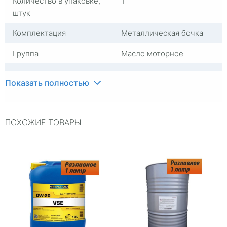
Количество в упаковке,
1
штук
Комплектация
Металлическая бочка
Группа
Масло моторное
Тип масла
Синтетика
Показать полностью
Вязкость
0W20
Объем, л
Разливное 1 литр
ПОХОЖИЕ ТОВАРЫ
ILSAC
~
Упаковка
Металлическая бочка
Двигатель
~
ACEA
~
Страна бренда
Франция