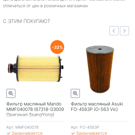
отличаться от цен в розничных магазинах
С ЭТИМ ПОКУПАЮТ
отр
Быстрый просмотр
Быстрый просмотр
32
Фильтр масляный Mando
Фильтр масляный Asuki
MMF040078 (67318-03009
FO-4563P (O-563 Vic)
+
-
+
-
Оригинал SsangYong)
Арт:
MMF040078
Арт:
FO-4563P
В КОРЗИНУ
В КОРЗИНУ
В 
Заканчивается
Заканчивается