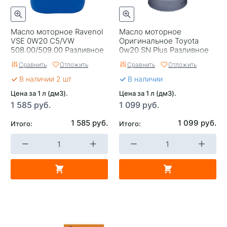
Серия
Save-Lite
Классификация по API
SP
Масло моторное Ravenol
Масло моторное
VSE 0W20 С5/VW
Оригинальное Toyota
Тип двигателя
Бензиновый двигатель
508.00/509.00 Разливное
0w20 SN Plus Разливное
10л
208
Сравнить
Отложить
Сравнить
Отложить
Применяемость
Автомобили с
В наличии 2 шт
В наличии
бензиновым двигателем
Цена за 1 л (дм3).
Цена за 1 л (дм3).
Страна изготовителя
Вьетнам
1 585 руб.
1 099 руб.
1 585 руб.
1 099 руб.
Итого:
Итого: