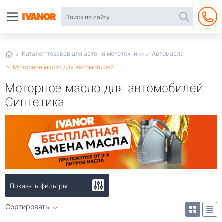
Автотовары
в
интернет-
магазине
Иванор
Каталог товаров для авто- и мототехники
Автомасла
Моторное масло для автомобилей
Моторное масло для автомобилей
Синтетика
Показать фильтры
Сортировать