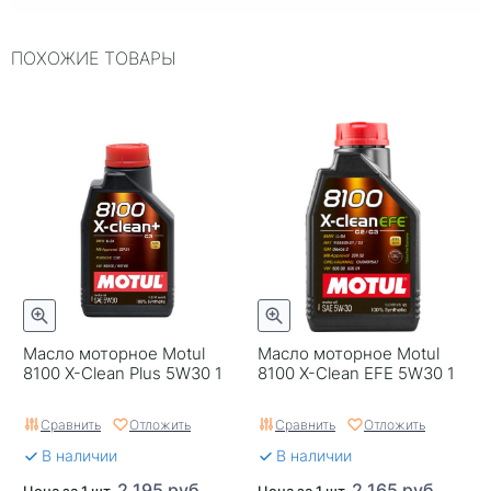
Вязкость
5W30
ПОХОЖИЕ ТОВАРЫ
Объем, л
1
ILSAC
GF-6
Упаковка
Металлическая
канистра
Двигатель
~
ACEA
~
Страна бренда
Япония
Масло моторное Motul
Масло моторное Motul
Серия
~
8100 X-Clean Plus 5W30 1
8100 X-Clean EFE 5W30 1
Классификация по API
SP
Сравнить
Отложить
Сравнить
Отложить
Срок годности в днях
1825
В наличии
В наличии
Тип двигателя
Бензиновый двигатель
2 195 руб.
2 165 руб.
Цена за 1 шт.
Цена за 1 шт.