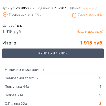
Оценка:
☆
★
☆
★
☆
★
☆
★
☆
★
Артикул:
Z0010530SP
Код поиска:
132287
Производитель:
TCL
Характеристики
Цена за 1 шт.
1 915 руб.
Нашли дешевле?
Итого:
1 915 руб.
КУПИТЬ В 1 КЛИК
Наличие в магазинах
Павловский тракт 52
5
Ползунова 44а
4
Попова 214
5
С.Поляна 22а
3