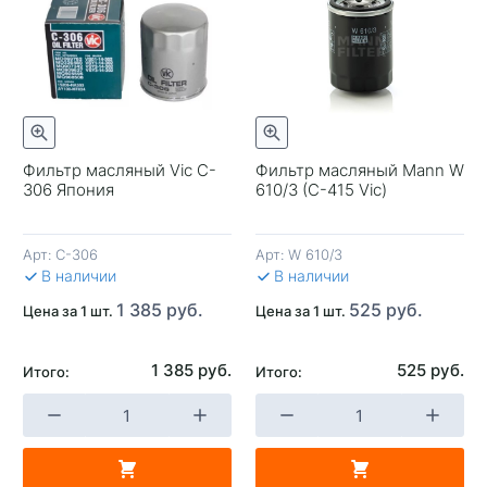
Фильтр масляный Vic C-
Фильтр масляный Mann W
306 Япония
610/3 (C-415 Vic)
+
-
+
-
Арт:
C-306
Арт:
W 610/3
В КОРЗИНУ
В КОРЗИНУ
В 
В наличии
В наличии
1 385 руб.
525 руб.
Цена за 1 шт.
Цена за 1 шт.
1 385 руб.
525 руб.
Итого:
Итого: