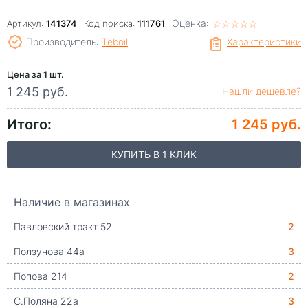
Оценка:
☆
★
☆
★
☆
★
☆
★
☆
★
Артикул:
141374
Код поиска:
111761
Производитель:
Teboil
Характеристики
Цена за 1 шт.
1 245 руб.
Нашли дешевле?
Итого:
1 245 руб.
КУПИТЬ В 1 КЛИК
Наличие в магазинах
Павловский тракт 52
2
Ползунова 44а
3
Попова 214
2
С.Поляна 22а
3