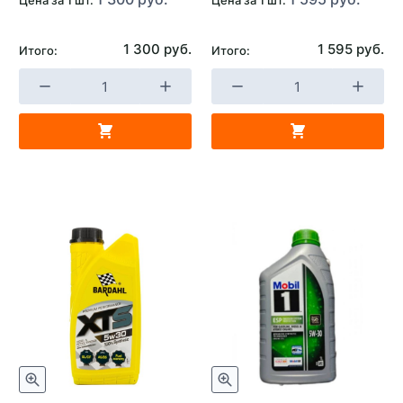
бензиновым двигателем
Страна изготовителя
Россия
1 300 руб.
1 595 руб.
Итого:
Итого: