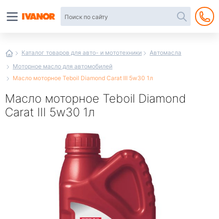
Автотовары
в
интернет-
магазине
Иванор
Каталог товаров для авто- и мототехники
Автомасла
Моторное масло для автомобилей
Масло моторное Teboil Diamond Carat III 5w30 1л
Масло моторное Teboil Diamond
Carat III 5w30 1л