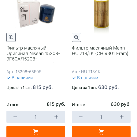
Фильтр масляный
Фильтр масляный Mann
Оригинал Nissan 15208-
HU 718/1K (CH 9301 Fram)
+
-
+
-
9F60A/15208-
65F0E/15208-65F0A (C-
224 Vic)
Арт:
15208-65F0E
Арт:
HU 718/1K
В КОРЗИНУ
В КОРЗИНУ
В 
В наличии
В наличии
815 руб.
630 руб.
Цена за 1 шт.
Цена за 1 шт.
815 руб.
630 руб.
Итого:
Итого: