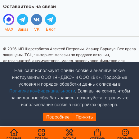
Оставайтесь на связи
MAX
Заказ
VK
Блог
© 2026. ИП Шерстобитов Алексей Петрович. Иванор Барнаул. Все права
защищены. ТСЦ - интернет-магазин по продаже автошин,
автозапчастей, аккумуляторов, масел, аксессуаров, фильтров для
автомобилей. Данный интернет-сайт носит исключительно
Наш сайт использует файлы cookie и аналитические
информационный характер. Представленная информация о товарах, их
инструменты ООО «ЯНДЕКС» и ООО «ВК». Подробные
стоимости, характеристик, фото, наличия на складе ни при каких
условия и порядок обработки данных описаны в
условиях не является публичной офертой, определяемой положениями
Статьи 437 (2) Гражданского кодекса Российской Федерации.
Политике конфиденциальности
. Если вы не хотите, чтобы
Изображения товаров на фотографиях, представленных на сайте, могут
ваши данные обрабатывались, пожалуйста, ограничьте
отличаться от оригиналов. Копирование материалов сайта запрещено.
использование cookie в настройках браузера.
Подробнее
Принять
Разработка сайта:
Авалон
АВТО
КАТАЛОГ
ГЛАВНАЯ
ТОВАРЫ
УСЛУГИ
КОРЗИНА
ПРОФИЛЬ