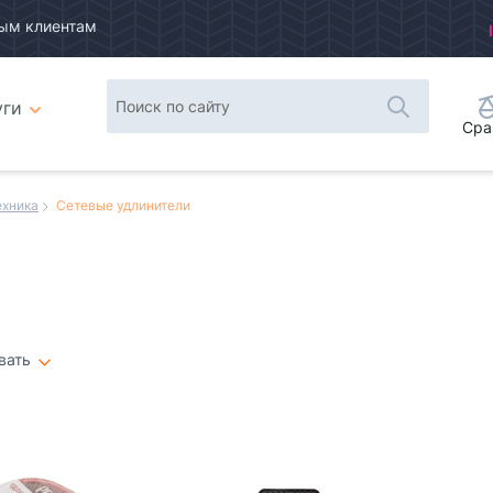
ым клиентам
уги
Сра
ехника
Сетевые удлинители
вать
Плитка
Список