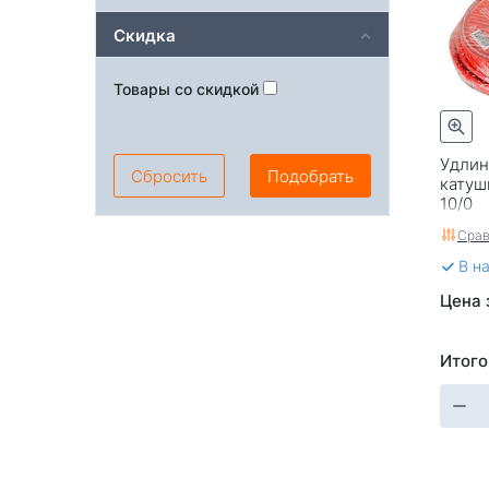
Скидка
Товары со скидкой
Удлин
Сбросить
Подобрать
катуш
10/0
Срав
В н
Цена 
Итого