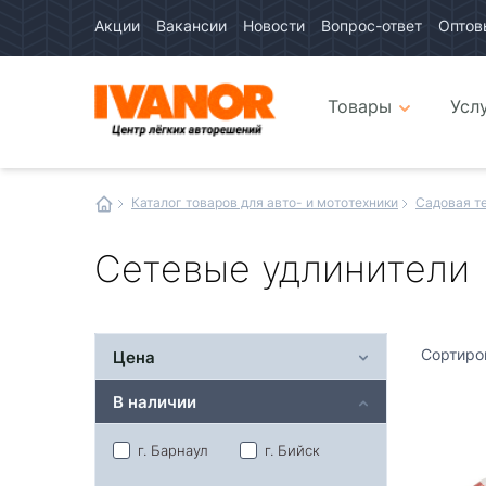
Акции
Вакансии
Новости
Вопрос-ответ
Оптов
Авто
каталог
Авто
интернет
Товары
Усл
магазин
Иванор
Каталог товаров для авто- и мототехники
Садовая т
Сетевые удлинители
Сортиро
Цена
В наличии
г. Барнаул
г. Бийск