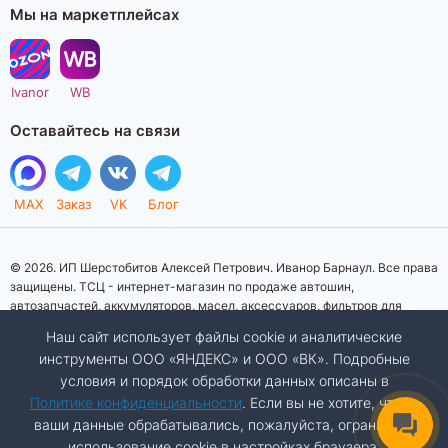
Мы на маркетплейсах
Ivanor
WB
Оставайтесь на связи
MAX
Заказ
VK
Блог
© 2026. ИП Шерстобитов Алексей Петрович. Иванор Барнаул. Все права
защищены. ТСЦ - интернет-магазин по продаже автошин,
автозапчастей, аккумуляторов, масел, аксессуаров, фильтров для
автомобилей. Данный интернет-сайт носит исключительно
Наш сайт использует файлы cookie и аналитические
информационный характер. Представленная информация о товарах, их
инструменты ООО «ЯНДЕКС» и ООО «ВК». Подробные
стоимости, характеристик, фото, наличия на складе ни при каких
условия и порядок обработки данных описаны в
условиях не является публичной офертой, определяемой положениями
Статьи 437 (2) Гражданского кодекса Российской Федерации.
Политике конфиденциальности
. Если вы не хотите, чтобы
Изображения товаров на фотографиях, представленных на сайте, могут
ваши данные обрабатывались, пожалуйста, ограничьте
отличаться от оригиналов. Копирование материалов сайта запрещено.
использование cookie в настройках браузера.