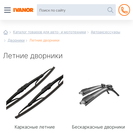
Автотовары
в
интернет-
магазине
Иванор
Каталог товаров для авто- и мототехники
Автоаксессуары
Дворники
Летние дворники
Летние дворники
Каркасные летние
Бескаркасные дворники