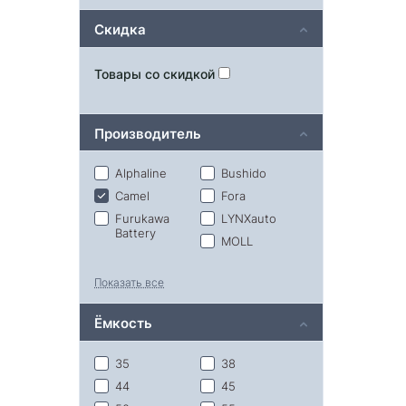
Скидка
Товары со скидкой
Производитель
Alphaline
Bushido
Camel
Fora
Furukawa
LYNXauto
Battery
MOLL
Oursun
Solite
Показать все
Stalwart
Super Nova
Tab
Topla
Ёмкость
Tumen
Velirus
Volat
Автофан
35
38
Аком
Тюмень
44
45