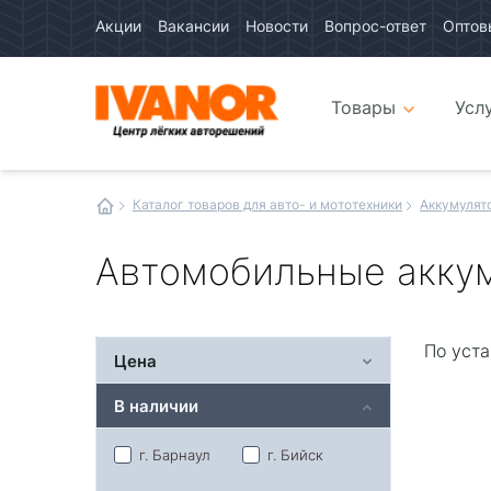
Акции
Вакансии
Новости
Вопрос-ответ
Оптов
Авто
каталог
Авто
интернет
Товары
Усл
магазин
Иванор
Каталог товаров для авто- и мототехники
Аккумулят
Автомобильные аккум
По уста
Цена
В наличии
г. Барнаул
г. Бийск