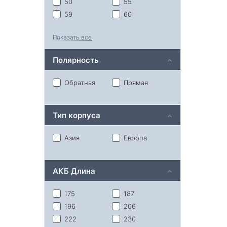
50
55
59
60
62
64
Показать все
65
68
70
74
Полярность
75
77
80
85
Обратная
Прямая
90
95
100
110
Тип корпуса
115
132
190
220
Азия
Европа
АКБ Длина
175
187
196
206
222
230