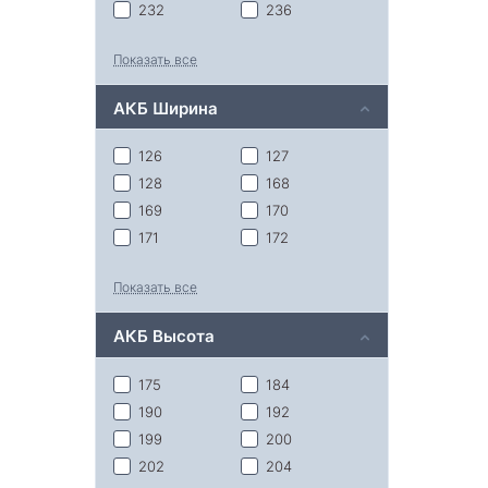
232
236
237
242
Показать все
257
259
260
275
АКБ Ширина
277
278
301
304
126
127
306
315
128
168
352
353
169
170
403
513
171
172
518
173
174
Показать все
175
180
224
225
АКБ Высота
228
175
184
190
192
199
200
202
204