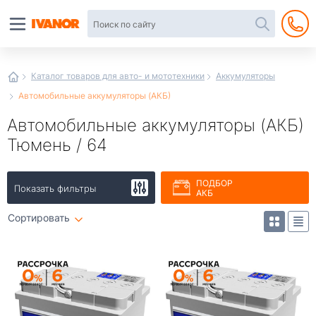
Автотовары
в
интернет-
магазине
Иванор
Каталог товаров для авто- и мототехники
Аккумуляторы
Автомобильные аккумуляторы (АКБ)
Автомобильные аккумуляторы (АКБ)
Тюмень / 64
ПОДБОР
Показать фильтры
АКБ
Сортировать