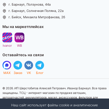
г. Барнаул, Ползунова, 44а
г. Барнаул, Солнечная Поляна, 22а
г. Бийск, Михаила Митрофанова, 2б
Мы на маркетплейсах
Ivanor
WB
Оставайтесь на связи
MAX
Заказ
VK
Блог
© 2026. ИП Шерстобитов Алексей Петрович. Иванор Барнаул. Все права
защищены. ТСЦ - интернет-магазин по продаже автошин,
автозапчастей, аккумуляторов, масел, аксессуаров, фильтров для
автомобилей. Данный интернет-сайт носит исключительно
Наш сайт использует файлы cookie и аналитические
информационный характер. Представленная информация о товарах, их