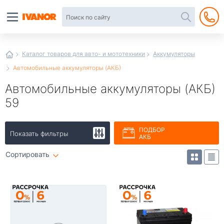
Автотовары
в
интернет-
магазине
Иванор
Каталог товаров для авто- и мототехники
Аккумуляторы
Автомобильные аккумуляторы (АКБ)
Автомобильные аккумуляторы (АКБ)
59
ПОДБОР
Показать фильтры
АКБ
Сортировать