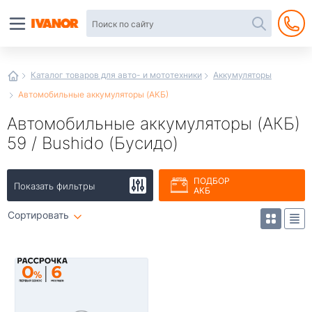
Автотовары
в
интернет-
магазине
Иванор
Каталог товаров для авто- и мототехники
Аккумуляторы
Автомобильные аккумуляторы (АКБ)
Автомобильные аккумуляторы (АКБ)
59 / Bushido (Бусидо)
ПОДБОР
Показать фильтры
АКБ
Сортировать